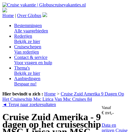
Home
|
Over Globus
Bestemmingen
Alle vaargebieden
Rederijen
Bekijk ze hier
Cruiseschepen
Van rederijen
Contact & service
Voor vragen en hulp
Thema's
Bekijk ze hier
Aanbiedingen
Bespaar nu!
Hier bevindt u zich :
Home
>
Cruise Zuid Amerika 9 Dagen Op
Het Cruiseschip Msc Lirica Van Msc Cruises 84
◄ Terug naar zoekresultaten
Vanaf
€ nvt,-
Cruise Zuid Amerika - 9
dagen op het cruiseschip
Data en
MSC Lirica van MSC
prijzen
Cruise