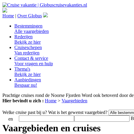
Home
|
Over Globus
Bestemmingen
Alle vaargebieden
Rederijen
Bekijk ze hier
Cruiseschepen
Van rederijen
Contact & service
Voor vragen en hulp
Thema's
Bekijk ze hier
Aanbiedingen
Bespaar nu!
Prachtige cruises rond de Noorse Fjorden
Word ook betoverd door de
Hier bevindt u zich :
Home
>
Vaargebieden
Welke cruise past bij u?
Wat is het gewenst vaargebied?
B
en
Vaargebieden en cruises