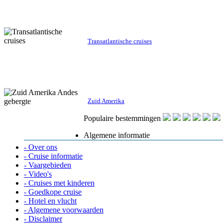
Transatlantische cruises
Zuid Amerika
Populaire bestemmingen
Algemene informatie
- Over ons
- Cruise informatie
- Vaargebieden
- Video's
- Cruises met kinderen
- Goedkope cruise
- Hotel en vlucht
- Algemene voorwaarden
- Disclaimer