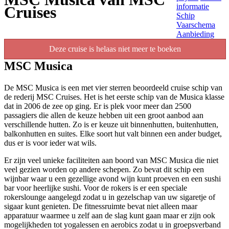
informatie
Cruises
Schip
Vaarschema
Aanbieding
Deze cruise is helaas niet meer te boeken
MSC Musica
De MSC Musica is een met vier sterren beoordeeld cruise schip van
de rederij MSC Cruises. Het is het eerste schip van de Musica klasse
dat in 2006 de zee op ging. Er is plek voor meer dan 2500
passagiers die allen de keuze hebben uit een groot aanbod aan
verschillende hutten. Zo is er keuze uit binnenhutten, buitenhutten,
balkonhutten en suites. Elke soort hut valt binnen een ander budget,
dus er is voor ieder wat wils.
Er zijn veel unieke faciliteiten aan boord van MSC Musica die niet
veel gezien worden op andere schepen. Zo bevat dit schip een
wijnbar waar u een gezellige avond wijn kunt proeven en een sushi
bar voor heerlijke sushi. Voor de rokers is er een speciale
rokerslounge aangelegd zodat u in gezelschap van uw sigaretje of
sigaar kunt genieten. De fitnessruimte bevat niet alleen maar
apparatuur waarmee u zelf aan de slag kunt gaan maar er zijn ook
mogelijkheden tot yogalessen en aerobics zodat u in groepsverband