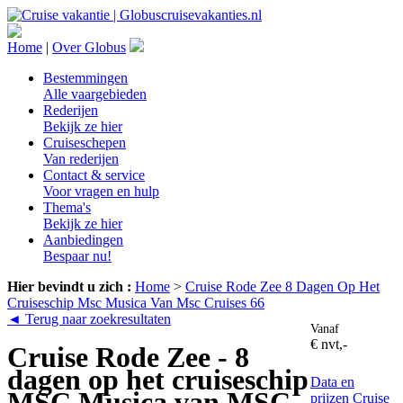
Home
|
Over Globus
Bestemmingen
Alle vaargebieden
Rederijen
Bekijk ze hier
Cruiseschepen
Van rederijen
Contact & service
Voor vragen en hulp
Thema's
Bekijk ze hier
Aanbiedingen
Bespaar nu!
Hier bevindt u zich :
Home
>
Cruise Rode Zee 8 Dagen Op Het
Cruiseschip Msc Musica Van Msc Cruises 66
◄ Terug naar zoekresultaten
Vanaf
€ nvt,-
Cruise Rode Zee - 8
dagen op het cruiseschip
Data en
MSC Musica van MSC
prijzen
Cruise