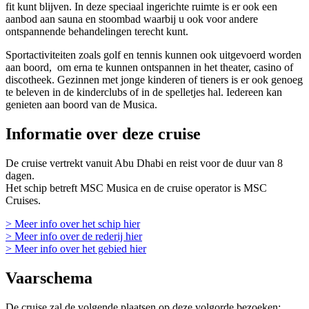
fit kunt blijven. In deze speciaal ingerichte ruimte is er ook een
aanbod aan sauna en stoombad waarbij u ook voor andere
ontspannende behandelingen terecht kunt.
Sportactiviteiten zoals golf en tennis kunnen ook uitgevoerd worden
aan boord, om erna te kunnen ontspannen in het theater, casino of
discotheek. Gezinnen met jonge kinderen of tieners is er ook genoeg
te beleven in de kinderclubs of in de spelletjes hal. Iedereen kan
genieten aan boord van de Musica.
Informatie over deze cruise
De cruise vertrekt vanuit Abu Dhabi en reist voor de duur van 8
dagen.
Het schip betreft MSC Musica en de cruise operator is MSC
Cruises.
> Meer info over het schip hier
> Meer info over de rederij hier
> Meer info over het gebied hier
Vaarschema
De cruise zal de volgende plaatsen op deze volgorde bezoeken: