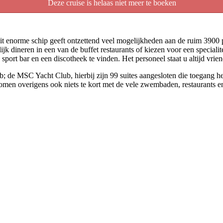
Deze cruise is helaas niet meer te boeken
enorme schip geeft ontzettend veel mogelijkheden aan de ruim 3900 p
jk dineren in een van de buffet restaurants of kiezen voor een specialit
sport bar en een discotheek te vinden. Het personeel staat u altijd vrien
; de MSC Yacht Club, hierbij zijn 99 suites aangesloten die toegang he
komen overigens ook niets te kort met de vele zwembaden, restaurants e