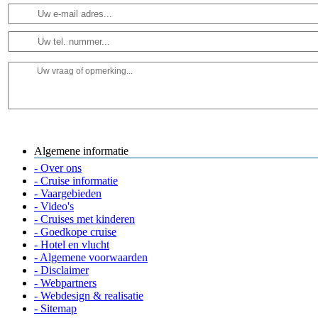
Algemene informatie
- Over ons
- Cruise informatie
- Vaargebieden
- Video's
- Cruises met kinderen
- Goedkope cruise
- Hotel en vlucht
- Algemene voorwaarden
- Disclaimer
- Webpartners
- Webdesign & realisatie
- Sitemap