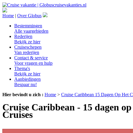
Home
|
Over Globus
Bestemmingen
Alle vaargebieden
Rederijen
Bekijk ze hier
Cruiseschepen
Van rederijen
Contact & service
Voor vragen en hulp
Thema's
Bekijk ze hier
Aanbiedingen
Bespaar nu!
Hier bevindt u zich :
Home
>
Cruise Caribbean 15 Dagen Op Het C
Cruise Caribbean - 15 dagen o
Cruises