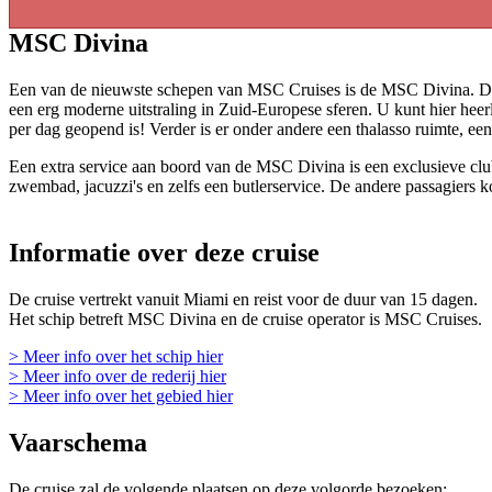
MSC Divina
Een van de nieuwste schepen van MSC Cruises is de MSC Divina. Dit 
een erg moderne uitstraling in Zuid-Europese sferen. U kunt hier heerli
per dag geopend is! Verder is er onder andere een thalasso ruimte, een 
Een extra service aan boord van de MSC Divina is een exclusieve club
zwembad, jacuzzi's en zelfs een butlerservice. De andere passagiers 
Informatie over deze cruise
De cruise vertrekt vanuit Miami en reist voor de duur van 15 dagen.
Het schip betreft MSC Divina en de cruise operator is MSC Cruises.
> Meer info over het schip hier
> Meer info over de rederij hier
> Meer info over het gebied hier
Vaarschema
De cruise zal de volgende plaatsen op deze volgorde bezoeken: