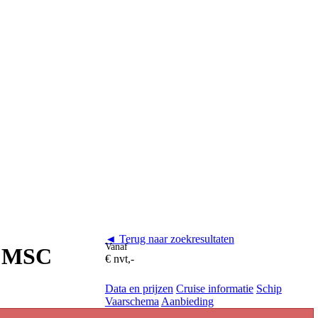
◄ Terug naar zoekresultaten
Vanaf
n MSC
€ nvt,-
Data en prijzen
Cruise informatie
Schip
Vaarschema
Aanbieding