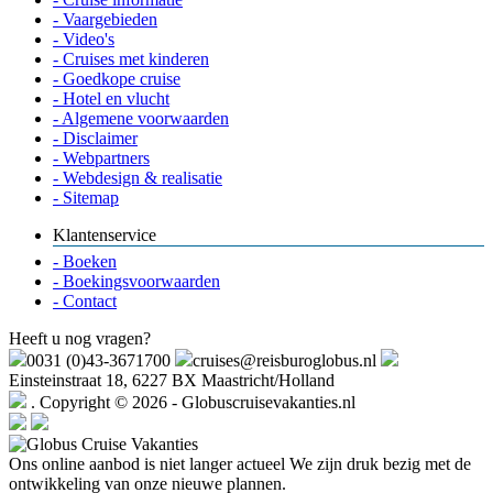
- Vaargebieden
- Video's
- Cruises met kinderen
- Goedkope cruise
- Hotel en vlucht
- Algemene voorwaarden
- Disclaimer
- Webpartners
- Webdesign & realisatie
- Sitemap
Klantenservice
- Boeken
- Boekingsvoorwaarden
- Contact
Heeft u nog vragen?
0031 (0)43-3671700
cruises@reisburoglobus.nl
Einsteinstraat 18, 6227 BX Maastricht/Holland
. Copyright © 2026 - Globuscruisevakanties.nl
Ons online aanbod is niet langer actueel
We zijn druk bezig met de
ontwikkeling van onze nieuwe plannen.