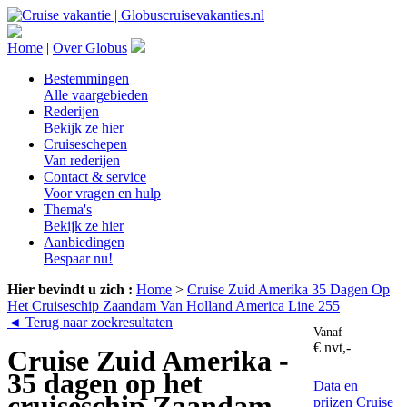
Home
|
Over Globus
Bestemmingen
Alle vaargebieden
Rederijen
Bekijk ze hier
Cruiseschepen
Van rederijen
Contact & service
Voor vragen en hulp
Thema's
Bekijk ze hier
Aanbiedingen
Bespaar nu!
Hier bevindt u zich :
Home
>
Cruise Zuid Amerika 35 Dagen Op
Het Cruiseschip Zaandam Van Holland America Line 255
◄ Terug naar zoekresultaten
Vanaf
€ nvt,-
Cruise Zuid Amerika -
35 dagen op het
Data en
cruiseschip Zaandam
prijzen
Cruise