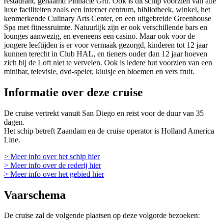
restaurant, genaamd Pinnacle Gril. Ook is dit schip voorzien van alle
luxe faciliteiten zoals een internet centrum, bibliotheek, winkel, het
kenmerkende Culinary Arts Center, en een uitgebreide Greenhouse
Spa met fitnessruimte. Natuurlijk zijn er ook verschillende bars en
lounges aanwezig, en eveneens een casino. Maar ook voor de
jongere leeftijden is er voor vermaak gezorgd, kinderen tot 12 jaar
kunnen terecht in Club HAL, en tieners ouder dan 12 jaar hoeven
zich bij de Loft niet te vervelen. Ook is iedere hut voorzien van een
minibar, televisie, dvd-speler, kluisje en bloemen en vers fruit.
Informatie over deze cruise
De cruise vertrekt vanuit San Diego en reist voor de duur van 35
dagen.
Het schip betreft Zaandam en de cruise operator is Holland America
Line.
> Meer info over het schip hier
> Meer info over de rederij hier
> Meer info over het gebied hier
Vaarschema
De cruise zal de volgende plaatsen op deze volgorde bezoeken: