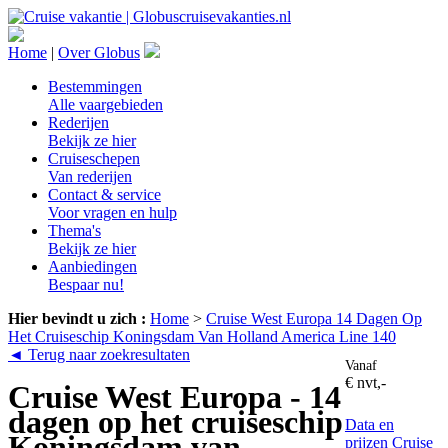
Home
|
Over Globus
Bestemmingen
Alle vaargebieden
Rederijen
Bekijk ze hier
Cruiseschepen
Van rederijen
Contact & service
Voor vragen en hulp
Thema's
Bekijk ze hier
Aanbiedingen
Bespaar nu!
Hier bevindt u zich :
Home
>
Cruise West Europa 14 Dagen Op
Het Cruiseschip Koningsdam Van Holland America Line 140
◄ Terug naar zoekresultaten
Vanaf
€ nvt,-
Cruise West Europa - 14
dagen op het cruiseschip
Data en
Koningsdam van
prijzen
Cruise