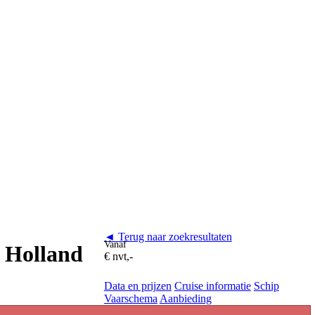
◄ Terug naar zoekresultaten
Vanaf
n Holland
€ nvt,-
Data en prijzen
Cruise informatie
Schip
Vaarschema
Aanbieding