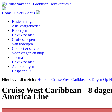
Home
|
Over Globus
Bestemmingen
Alle vaargebieden
Rederijen
Bekijk ze hier
Cruiseschepen
Van rederijen
Contact & service
Voor vragen en hulp
Thema's
Bekijk ze hier
Aanbiedingen
Bespaar nu!
Hier bevindt u zich :
Home
>
Cruise West Caribbean 8 Dagen Op H
Cruise West Caribbean - 8 dage
America Line