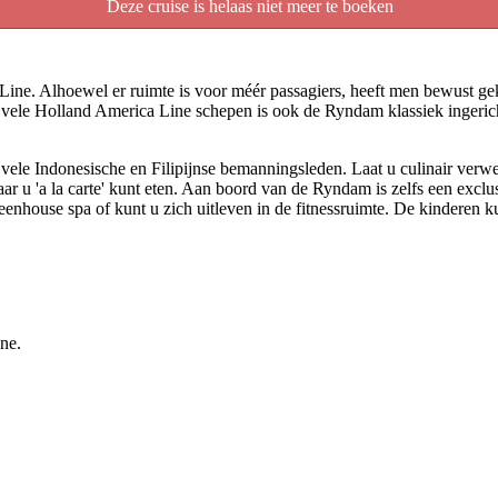
Deze cruise is helaas niet meer te boeken
ine. Alhoewel er ruimte is voor méér passagiers, heeft men bewust ge
s vele Holland America Line schepen is ook de Ryndam klassiek ingerich
e vele Indonesische en Filipijnse bemanningsleden. Laat u culinair verw
waar u 'a la carte' kunt eten. Aan boord van de Ryndam is zelfs een excl
enhouse spa of kunt u zich uitleven in de fitnessruimte. De kinderen
ne.