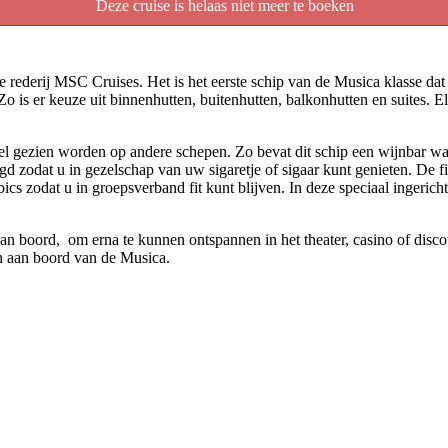
Deze cruise is helaas niet meer te boeken
 rederij MSC Cruises. Het is het eerste schip van de Musica klasse dat
o is er keuze uit binnenhutten, buitenhutten, balkonhutten en suites. El
eel gezien worden op andere schepen. Zo bevat dit schip een wijnbar wa
egd zodat u in gezelschap van uw sigaretje of sigaar kunt genieten. De 
ics zodat u in groepsverband fit kunt blijven. In deze speciaal ingeri
an boord, om erna te kunnen ontspannen in het theater, casino of disco
ten aan boord van de Musica.