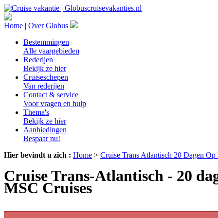
Home
|
Over Globus
Bestemmingen
Alle vaargebieden
Rederijen
Bekijk ze hier
Cruiseschepen
Van rederijen
Contact & service
Voor vragen en hulp
Thema's
Bekijk ze hier
Aanbiedingen
Bespaar nu!
Hier bevindt u zich :
Home
>
Cruise Trans Atlantisch 20 Dagen Op
Cruise Trans-Atlantisch - 20 d
MSC Cruises