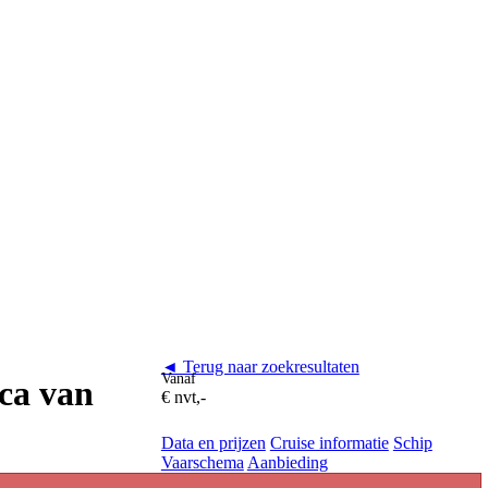
◄ Terug naar zoekresultaten
Vanaf
ica van
€ nvt,-
Data en prijzen
Cruise informatie
Schip
Vaarschema
Aanbieding