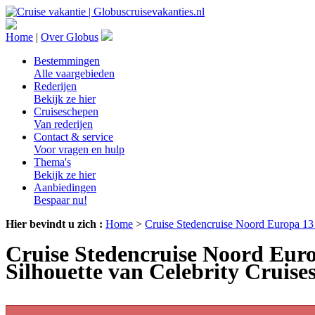
Home
|
Over Globus
Bestemmingen
Alle vaargebieden
Rederijen
Bekijk ze hier
Cruiseschepen
Van rederijen
Contact & service
Voor vragen en hulp
Thema's
Bekijk ze hier
Aanbiedingen
Bespaar nu!
Hier bevindt u zich :
Home
>
Cruise Stedencruise Noord Europa 13 
Cruise Stedencruise Noord Europ
Silhouette van Celebrity Cruise