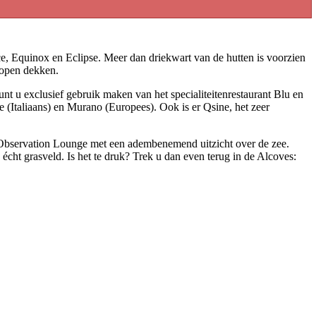
tice, Equinox en Eclipse. Meer dan driekwart van de hutten is voorzien
e open dekken.
nt u exclusief gebruik maken van het specialiteitenrestaurant Blu en
e (Italiaans) en Murano (Europees). Ook is er Qsine, het zeer
ky Observation Lounge met een adembenemend uitzicht over de zee.
écht grasveld. Is het te druk? Trek u dan even terug in de Alcoves: