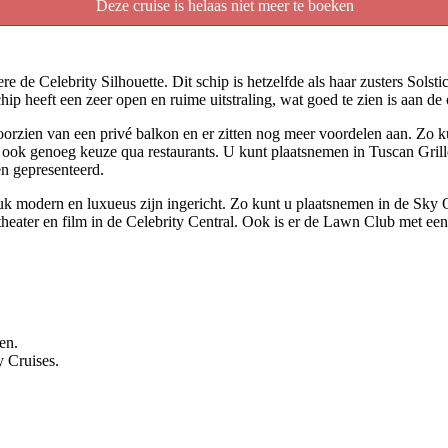
Deze cruise is helaas niet meer te boeken
e de Celebrity Silhouette. Dit schip is hetzelfde als haar zusters Sols
chip heeft een zeer open en ruime uitstraling, wat goed te zien is aan d
orzien van een privé balkon en er zitten nog meer voordelen aan. Zo ku
s ook genoeg keuze qua restaurants. U kunt plaatsnemen in Tuscan Grill
n gepresenteerd.
 stuk modern en luxueus zijn ingericht. Zo kunt u plaatsnemen in de S
theater en film in de Celebrity Central. Ook is er de Lawn Club met een 
en.
y Cruises.