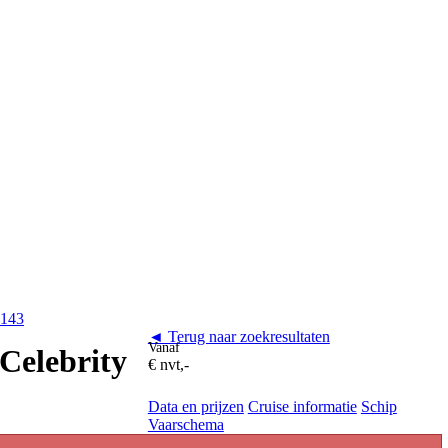
 143
◄ Terug naar zoekresultaten
Vanaf
 Celebrity
€ nvt,-
Data en prijzen
Cruise informatie
Schip
Vaarschema