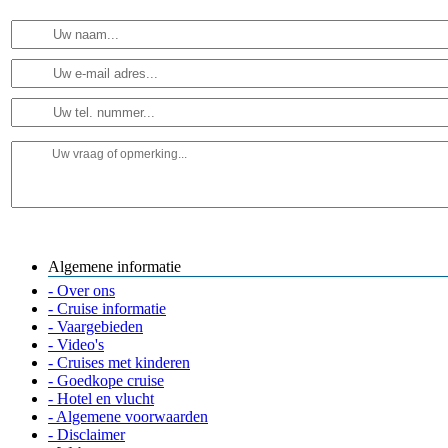
Algemene informatie
- Over ons
- Cruise informatie
- Vaargebieden
- Video's
- Cruises met kinderen
- Goedkope cruise
- Hotel en vlucht
- Algemene voorwaarden
- Disclaimer