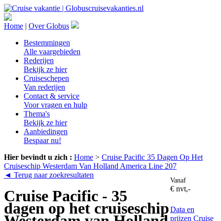
Home
|
Over Globus
Bestemmingen
Alle vaargebieden
Rederijen
Bekijk ze hier
Cruiseschepen
Van rederijen
Contact & service
Voor vragen en hulp
Thema's
Bekijk ze hier
Aanbiedingen
Bespaar nu!
Hier bevindt u zich :
Home
>
Cruise Pacific 35 Dagen Op Het
Cruiseschip Westerdam Van Holland America Line 207
◄ Terug naar zoekresultaten
Vanaf
€ nvt,-
Cruise Pacific - 35
dagen op het cruiseschip
Data en
Westerdam van Holland
prijzen
Cruise