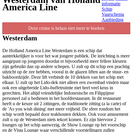
informatie
America Line
Schip
Vaarschema
Aanbieding
Deze cruise is helaas niet meer te boeken
Westerdam
De Holland America Line Westerdam is een schip dat
aantrekkelijker is voor het wat jongere publiek. De inrichting is meer
aangepast op jongeren doordat er bijvoorbeeld meer fellere kleuren
zijn gebruikt dan op andere schepen. U zult op dit schip een prachtig
uitzicht op de zee hebben, vooral in de glazen liften aan de stuur- en
bakboordzijde. Deze lift verbindt de 10 dekken van het schip met
elkaar. U zult op het Lido-dek niet alleen een zwembad vinden maar
ook een uitgebreide Lido-buffetruimte met heel veel keus in
gerechten. Het altijd vriendelijke Indonesische en Filippijnse
personeel zal u bedienen in het hoofdrestaurant. In dit restaurant
heeft u de keuze uit 2 zittingen, de traditionele zitting (a la carte) of
de 'As you wish dining' met meer vrijheid. De sfeer rondom het
schip wordt bepaald door teakhouten dekken. Ook voor amusement
zult u op de Westerdam niets tekort komen. Er zijn hiervoor 2
lounges op het schip aanwezig, de Show Lounge op het voorschip
en de Vista Lounge waar verschillende voorstellingen zullen