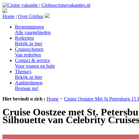
Home
|
Over Globus
Bestemmingen
Alle vaargebieden
Rederijen
Bekijk ze hier
Cruiseschepen
Van rederijen
Contact & service
Voor vragen en hulp
Thema's
Bekijk ze hier
Aanbiedingen
Bespaar nu!
Hier bevindt u zich :
Home
>
Cruise Oostzee Met St Petersburg 15 
Cruise Oostzee met St. Petersbu
Silhouette van Celebrity Cruise