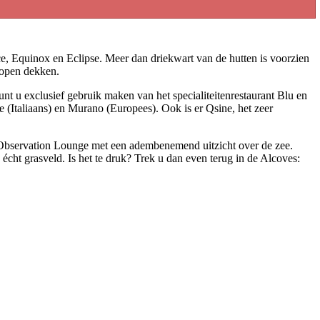
tice, Equinox en Eclipse. Meer dan driekwart van de hutten is voorzien
e open dekken.
nt u exclusief gebruik maken van het specialiteitenrestaurant Blu en
e (Italiaans) en Murano (Europees). Ook is er Qsine, het zeer
ky Observation Lounge met een adembenemend uitzicht over de zee.
écht grasveld. Is het te druk? Trek u dan even terug in de Alcoves: