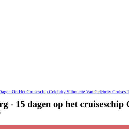
Dagen Op Het Cruiseschip Celebrity Silhouette Van Celebrity Cruises 
rg - 15 dagen op het cruiseschip 
s