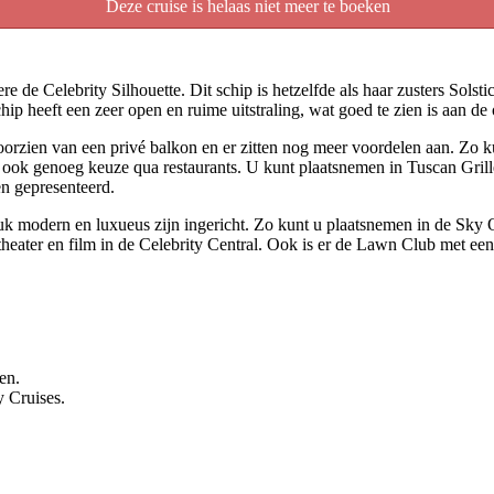
Deze cruise is helaas niet meer te boeken
e de Celebrity Silhouette. Dit schip is hetzelfde als haar zusters Sols
chip heeft een zeer open en ruime uitstraling, wat goed te zien is aan d
orzien van een privé balkon en er zitten nog meer voordelen aan. Zo ku
s ook genoeg keuze qua restaurants. U kunt plaatsnemen in Tuscan Grill
n gepresenteerd.
 stuk modern en luxueus zijn ingericht. Zo kunt u plaatsnemen in de S
theater en film in de Celebrity Central. Ook is er de Lawn Club met een 
en.
y Cruises.