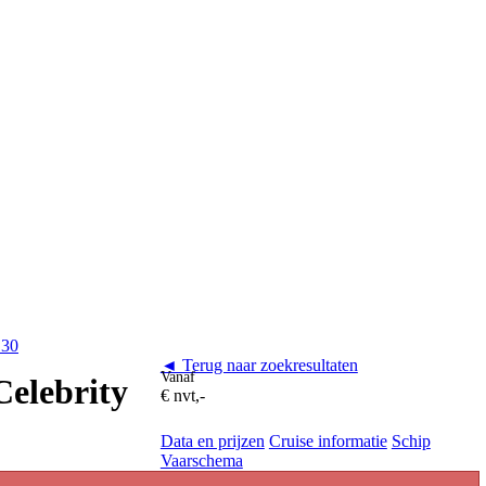
130
◄ Terug naar zoekresultaten
Vanaf
Celebrity
€ nvt,-
Data en prijzen
Cruise informatie
Schip
Vaarschema