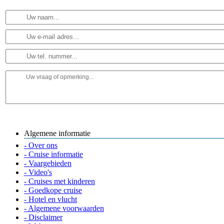
Algemene informatie
- Over ons
- Cruise informatie
- Vaargebieden
- Video's
- Cruises met kinderen
- Goedkope cruise
- Hotel en vlucht
- Algemene voorwaarden
- Disclaimer