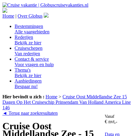
Home
|
Over Globus
Bestemmingen
Alle vaargebieden
Rederijen
Bekijk ze hier
Cruiseschepen
Van rederijen
Contact & service
Voor vragen en hulp
Thema's
Bekijk ze hier
Aanbiedingen
Bespaar nu!
Hier bevindt u zich :
Home
>
Cruise Oost Middellandse Zee 15
Dagen Op Het Cruiseschip Prinsendam Van Holland America Line
146
◄ Terug naar zoekresultaten
Vanaf
€ nvt,-
Cruise Oost
Middellandse Zee - 15
Data en