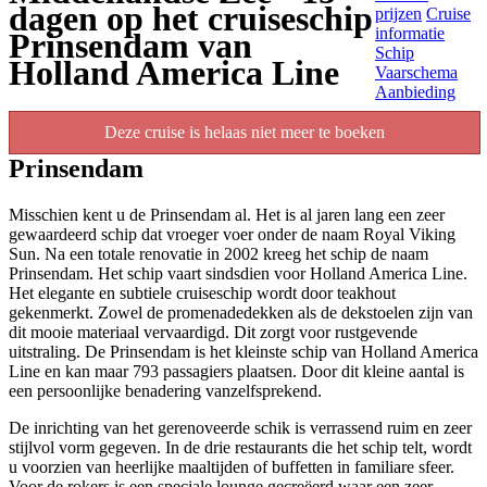
dagen op het cruiseschip
prijzen
Cruise
informatie
Prinsendam van
Schip
Holland America Line
Vaarschema
Aanbieding
Deze cruise is helaas niet meer te boeken
Prinsendam
Misschien kent u de Prinsendam al. Het is al jaren lang een zeer
gewaardeerd schip dat vroeger voer onder de naam Royal Viking
Sun. Na een totale renovatie in 2002 kreeg het schip de naam
Prinsendam. Het schip vaart sindsdien voor Holland America Line.
Het elegante en subtiele cruiseschip wordt door teakhout
gekenmerkt. Zowel de promenadedekken als de dekstoelen zijn van
dit mooie materiaal vervaardigd. Dit zorgt voor rustgevende
uitstraling. De Prinsendam is het kleinste schip van Holland America
Line en kan maar 793 passagiers plaatsen. Door dit kleine aantal is
een persoonlijke benadering vanzelfsprekend.
De inrichting van het gerenoveerde schik is verrassend ruim en zeer
stijlvol vorm gegeven. In de drie restaurants die het schip telt, wordt
u voorzien van heerlijke maaltijden of buffetten in familiare sfeer.
Voor de rokers is een speciale lounge gecreëerd waar een zeer