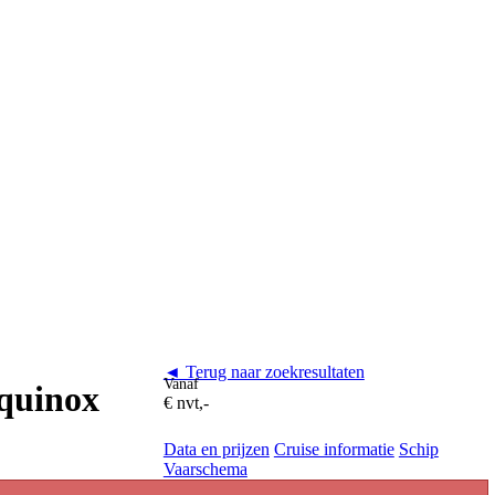
◄ Terug naar zoekresultaten
Vanaf
Equinox
€ nvt,-
Data en prijzen
Cruise informatie
Schip
Vaarschema