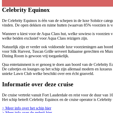
Celebrity Equinox
De Celebrity Equinox is één van de schepen in de luxe Solstice categori
vinden. De open dekken en ruime hutten (waarvan 85% voorzien is van 
Wanneer u kiest voor de Aqua Class hut, welke sowieso is voorzien van
welke beiden exclusief voor Aqua Class reizigers zijn.
Natuurlijk zijn er verder ook voldoende luxe voorzieningen aan boord 
voor Silk Harvest, Tuscan Grille serveert Italiaanse gerechten en Mura
Dining Room is gewoon vrij toegankelijk.
Qua entertainment is er genoeg te doen aan boord van de Celebrity Equ
De cafeetjes en lounges op het schip zijn allemaal modern en luxueus 
unieke Lawn Club welke beschikt over een écht grasveld.
Informatie over deze cruise
De cruise vertrekt vanuit Fort Lauderdale en reist voor de duur van 1
Het schip betreft Celebrity Equinox en de cruise operator is Celebrity
> Meer info over het schip hier
> Meer info over de rederij hier