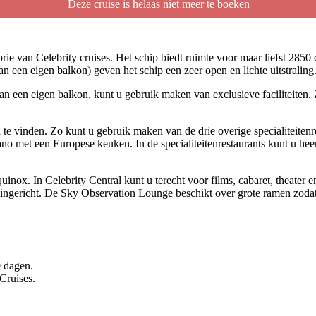
Deze cruise is helaas niet meer te boeken
e van Celebrity cruises. Het schip biedt ruimte voor maar liefst 2850 cru
een eigen balkon) geven het schip een zeer open en lichte uitstraling
 een eigen balkon, kunt u gebruik maken van exclusieve faciliteiten. Zo
te vinden. Zo kunt u gebruik maken van de drie overige specialiteitenr
no met een Europese keuken. In de specialiteitenrestaurants kunt u heer
inox. In Celebrity Central kunt u terecht voor films, cabaret, theater 
ingericht. De Sky Observation Lounge beschikt over grote ramen zodat u
0 dagen.
 Cruises.