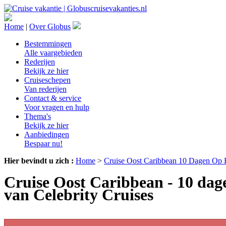
Home
|
Over Globus
Bestemmingen
Alle vaargebieden
Rederijen
Bekijk ze hier
Cruiseschepen
Van rederijen
Contact & service
Voor vragen en hulp
Thema's
Bekijk ze hier
Aanbiedingen
Bespaar nu!
Hier bevindt u zich :
Home
>
Cruise Oost Caribbean 10 Dagen Op H
Cruise Oost Caribbean - 10 dage
van Celebrity Cruises