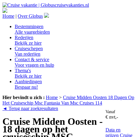
Home
|
Over Globus
Bestemmingen
Alle vaargebieden
Rederijen
Bekijk ze hier
Cruiseschepen
Van rederijen
Contact & service
Voor vragen en hulp
Thema's
Bekijk ze hier
Aanbiedingen
Bespaar nu!
Hier bevindt u zich :
Home
>
Cruise Midden Oosten 18 Dagen Op
Het Cruiseschip Msc Fantasia Van Msc Cruises 114
◄ Terug naar zoekresultaten
Vanaf
€ nvt,-
Cruise Midden Oosten -
18 dagen op het
Data en
cruiseschip MSC
prijzen
Cruise