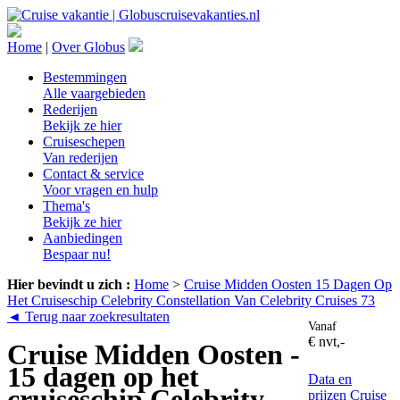
Home
|
Over Globus
Bestemmingen
Alle vaargebieden
Rederijen
Bekijk ze hier
Cruiseschepen
Van rederijen
Contact & service
Voor vragen en hulp
Thema's
Bekijk ze hier
Aanbiedingen
Bespaar nu!
Hier bevindt u zich :
Home
>
Cruise Midden Oosten 15 Dagen Op
Het Cruiseschip Celebrity Constellation Van Celebrity Cruises 73
◄ Terug naar zoekresultaten
Vanaf
€ nvt,-
Cruise Midden Oosten -
15 dagen op het
Data en
cruiseschip Celebrity
prijzen
Cruise