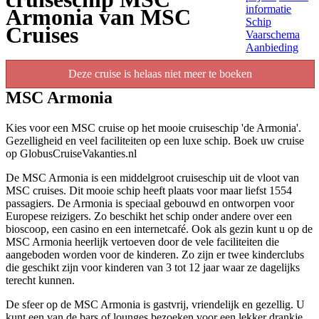
informatie
Armonia van MSC
Schip
Cruises
Vaarschema
Aanbieding
Deze cruise is helaas niet meer te boeken
MSC Armonia
Kies voor een MSC cruise op het mooie cruiseschip 'de Armonia'.
Gezelligheid en veel faciliteiten op een luxe schip. Boek uw cruise
op GlobusCruiseVakanties.nl
De MSC Armonia is een middelgroot cruiseschip uit de vloot van
MSC cruises. Dit mooie schip heeft plaats voor maar liefst 1554
passagiers. De Armonia is speciaal gebouwd en ontworpen voor
Europese reizigers. Zo beschikt het schip onder andere over een
bioscoop, een casino en een internetcafé. Ook als gezin kunt u op de
MSC Armonia heerlijk vertoeven door de vele faciliteiten die
aangeboden worden voor de kinderen. Zo zijn er twee kinderclubs
die geschikt zijn voor kinderen van 3 tot 12 jaar waar ze dagelijks
terecht kunnen.
De sfeer op de MSC Armonia is gastvrij, vriendelijk en gezellig. U
kunt een van de bars of lounges bezoeken voor een lekker drankje