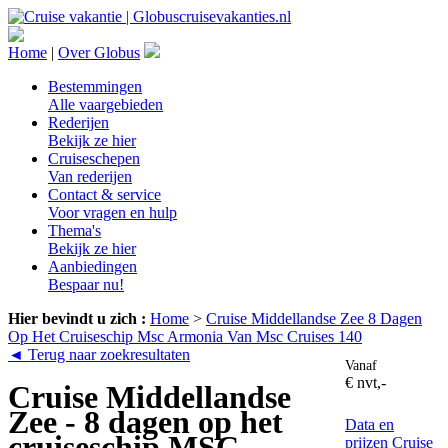
Home
|
Over Globus
Bestemmingen
Alle vaargebieden
Rederijen
Bekijk ze hier
Cruiseschepen
Van rederijen
Contact & service
Voor vragen en hulp
Thema's
Bekijk ze hier
Aanbiedingen
Bespaar nu!
Hier bevindt u zich :
Home
>
Cruise Middellandse Zee 8 Dagen
Op Het Cruiseschip Msc Armonia Van Msc Cruises 140
◄ Terug naar zoekresultaten
Vanaf
€ nvt,-
Cruise Middellandse
Zee - 8 dagen op het
Data en
cruiseschip MSC
prijzen
Cruise