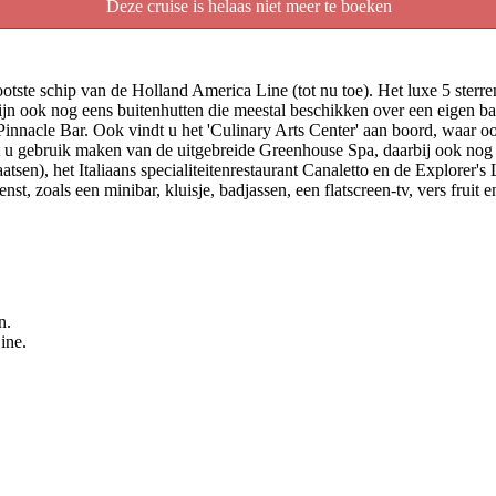
Deze cruise is helaas niet meer te boeken
te schip van de Holland America Line (tot nu toe). Het luxe 5 sterren
zijn ook nog eens buitenhutten die meestal beschikken over een eigen 
Pinnacle Bar. Ook vindt u het 'Culinary Arts Center' aan boord, waar o
u gebruik maken van de uitgebreide Greenhouse Spa, daarbij ook nog
tsen), het Italiaans specialiteitenrestaurant Canaletto en de Explorer
nst, zoals een minibar, kluisje, badjassen, een flatscreen-tv, vers fruit 
n.
ine.