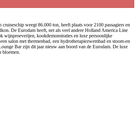
 cruiseschip weegt 86.000 ton, heeft plaats voor 2100 passagiers en
balkon. De Eurodam heeft, net als veel andere Holland America Line
ok wijnproeverijen, kookdemonstraties en luxe persoonlijke
 een salon met thermenbad, een hydrotherapiezwembad en stoom-en
's Lounge Bar zijn dit jaar nieuw aan boord van de Eurodam. De luxe
en bloemen.