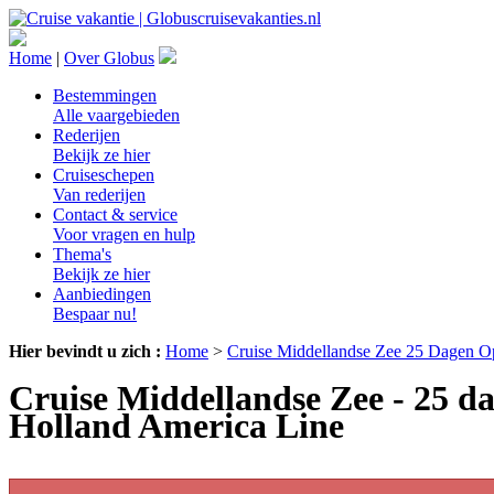
Home
|
Over Globus
Bestemmingen
Alle vaargebieden
Rederijen
Bekijk ze hier
Cruiseschepen
Van rederijen
Contact & service
Voor vragen en hulp
Thema's
Bekijk ze hier
Aanbiedingen
Bespaar nu!
Hier bevindt u zich :
Home
>
Cruise Middellandse Zee 25 Dagen O
Cruise Middellandse Zee - 25 d
Holland America Line