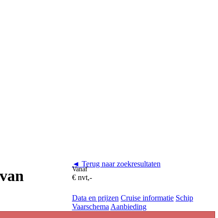
◄ Terug naar zoekresultaten
Vanaf
 van
€ nvt,-
Data en prijzen
Cruise informatie
Schip
Vaarschema
Aanbieding