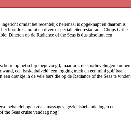
 ingericht omdat het recentelijk helemaal is opgeknapt en daarom is
 het hoofdrestaurant en diverse specialiteitenrestaurants Chops Grille
able. Dineren op de Radiance of the Seas is dus absoluut een
opscherm op het schip toegevoegd, maar ook de sportievelingen kunnen
klimwand, een basketbalveld, een jogging track en een mini golf baan.
an een drankje in de vele bars die op de Radiance of the Seas te vinden
verse behandelingen zoals massages, gezichtsbehandelingen en
of the Seas cruise vandaag nog!