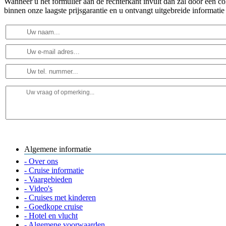
Wanneer u het formulier aan de rechterkant invult dan zal door een 
binnen onze laagste prijsgarantie en u ontvangt uitgebreide informatie
Algemene informatie
- Over ons
- Cruise informatie
- Vaargebieden
- Video's
- Cruises met kinderen
- Goedkope cruise
- Hotel en vlucht
- Algemene voorwaarden