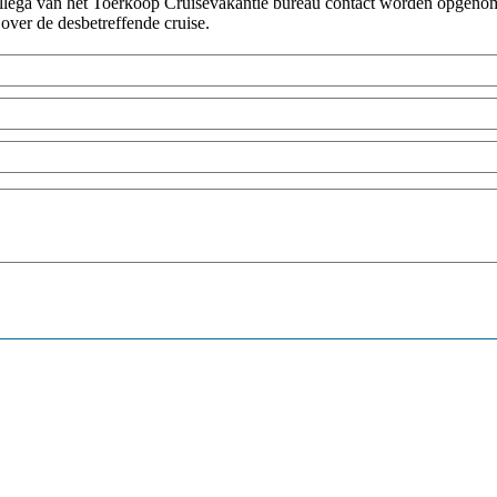
collega van het Toerkoop Cruisevakantie bureau contact worden opgenome
 over de desbetreffende cruise.