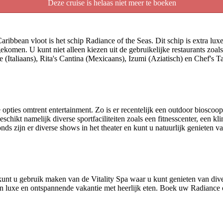
Deze cruise is helaas niet meer te boeken
ibbean vloot is het schip Radiance of the Seas. Dit schip is extra luxe
gekomen. U kunt niet alleen kiezen uit de gebruikelijke restaurants zoals
 (Italiaans), Rita's Cantina (Mexicaans), Izumi (Aziatisch) en Chef's T
 opties omtrent entertainment. Zo is er recentelijk een outdoor biosco
eschikt namelijk diverse sportfaciliteiten zoals een fitnesscenter, een 
onds zijn er diverse shows in het theater en kunt u natuurlijk genieten v
kunt u gebruik maken van de Vitality Spa waar u kunt genieten van di
en luxe en ontspannende vakantie met heerlijk eten. Boek uw Radiance 