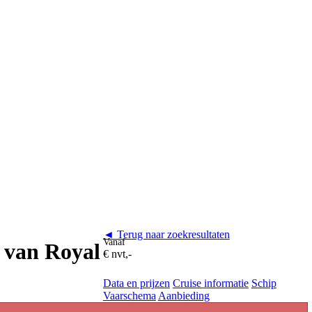
◄ Terug naar zoekresultaten
Vanaf
s van Royal
€ nvt,-
Data en prijzen
Cruise informatie
Schip
Vaarschema
Aanbieding