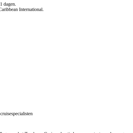
11 dagen.
Caribbean International.
cruisespecialisten
!