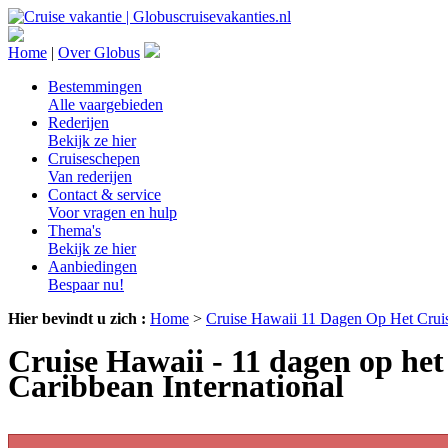
Home
|
Over Globus
Bestemmingen
Alle vaargebieden
Rederijen
Bekijk ze hier
Cruiseschepen
Van rederijen
Contact & service
Voor vragen en hulp
Thema's
Bekijk ze hier
Aanbiedingen
Bespaar nu!
Hier bevindt u zich :
Home
>
Cruise Hawaii 11 Dagen Op Het Cruis
Cruise Hawaii - 11 dagen op het
Caribbean International