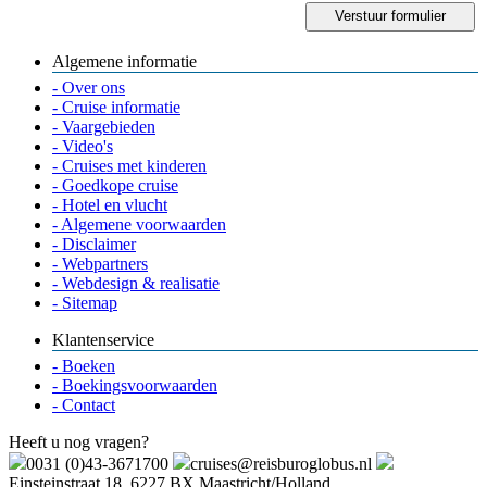
Algemene informatie
- Over ons
- Cruise informatie
- Vaargebieden
- Video's
- Cruises met kinderen
- Goedkope cruise
- Hotel en vlucht
- Algemene voorwaarden
- Disclaimer
- Webpartners
- Webdesign & realisatie
- Sitemap
Klantenservice
- Boeken
- Boekingsvoorwaarden
- Contact
Heeft u nog vragen?
0031 (0)43-3671700
cruises@reisburoglobus.nl
Einsteinstraat 18, 6227 BX Maastricht/Holland