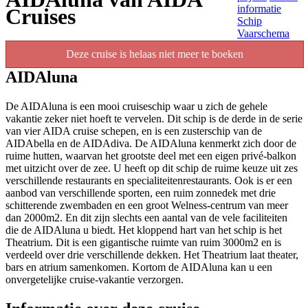
informatie
Cruises
Schip
Vaarschema
Deze cruise is helaas niet meer te boeken
AIDAluna
De AIDAluna is een mooi cruiseschip waar u zich de gehele
vakantie zeker niet hoeft te vervelen. Dit schip is de derde in de serie
van vier AIDA cruise schepen, en is een zusterschip van de
AIDAbella en de AIDAdiva. De AIDAluna kenmerkt zich door de
ruime hutten, waarvan het grootste deel met een eigen privé-balkon
met uitzicht over de zee. U heeft op dit schip de ruime keuze uit zes
verschillende restaurants en specialiteitenrestaurants. Ook is er een
aanbod van verschillende sporten, een ruim zonnedek met drie
schitterende zwembaden en een groot Welness-centrum van meer
dan 2000m2. En dit zijn slechts een aantal van de vele faciliteiten
die de AIDAluna u biedt. Het kloppend hart van het schip is het
Theatrium. Dit is een gigantische ruimte van ruim 3000m2 en is
verdeeld over drie verschillende dekken. Het Theatrium laat theater,
bars en atrium samenkomen. Kortom de AIDAluna kan u een
onvergetelijke cruise-vakantie verzorgen.