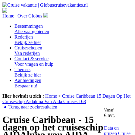
Home
|
Over Globus
Bestemmingen
Alle vaargebieden
Rederijen
Bekijk ze hier
Cruiseschepen
Van rederijen
Contact & service
Voor vragen en hulp
Thema's
Bekijk ze hier
Aanbiedingen
Bespaar nu!
Hier bevindt u zich :
Home
>
Cruise Caribbean 15 Dagen Op Het
Cruiseschip Aidaluna Van Aida Cruises 168
◄ Terug naar zoekresultaten
Vanaf
€ nvt,-
Cruise Caribbean - 15
dagen op het cruiseschip
Data en
AIDAluna van AIDA
prijzen
Cruise