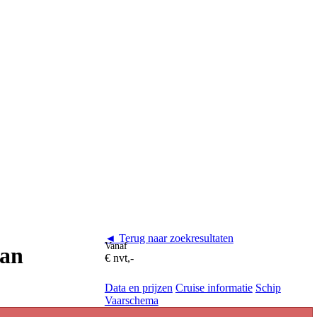
◄ Terug naar zoekresultaten
Vanaf
van
€ nvt,-
Data en prijzen
Cruise informatie
Schip
Vaarschema