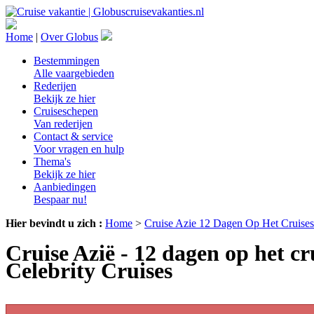
Home
|
Over Globus
Bestemmingen
Alle vaargebieden
Rederijen
Bekijk ze hier
Cruiseschepen
Van rederijen
Contact & service
Voor vragen en hulp
Thema's
Bekijk ze hier
Aanbiedingen
Bespaar nu!
Hier bevindt u zich :
Home
>
Cruise Azie 12 Dagen Op Het Cruisesc
Cruise Azië - 12 dagen op het c
Celebrity Cruises