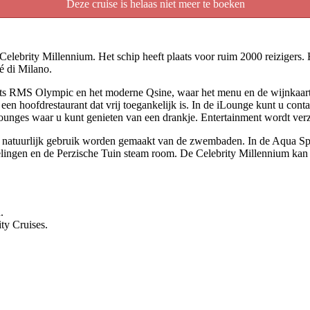
Deze cruise is helaas niet meer te boeken
 Celebrity Millennium. Het schip heeft plaats voor ruim 2000 reizigers. 
é di Milano.
ants RMS Olympic en het moderne Qsine, waar het menu en de wijnkaart
ok een hoofdrestaurant dat vrij toegankelijk is. In de iLounge kunt u con
lounges waar u kunt genieten van een drankje. Entertainment wordt ve
natuurlijk gebruik worden gemaakt van de zwembaden. In de Aqua Spa 
lingen en de Perzische Tuin steam room. De Celebrity Millennium kan du
.
ity Cruises.