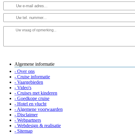
Algemene informatie
- Over ons
- Cruise informatie
- Vaargebieden
- Video's
- Cruises met kinderen
- Goedkope cruise
- Hotel en vlucht
- Algemene voorwaarden
- Disclaimer
- Webpartners
- Webdesign & realisatie
- Sitemap