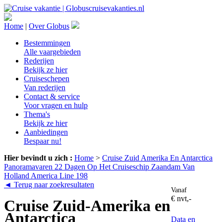
Home
|
Over Globus
Bestemmingen
Alle vaargebieden
Rederijen
Bekijk ze hier
Cruiseschepen
Van rederijen
Contact & service
Voor vragen en hulp
Thema's
Bekijk ze hier
Aanbiedingen
Bespaar nu!
Hier bevindt u zich :
Home
>
Cruise Zuid Amerika En Antarctica
Panoramavaren 22 Dagen Op Het Cruiseschip Zaandam Van
Holland America Line 198
◄ Terug naar zoekresultaten
Vanaf
€ nvt,-
Cruise Zuid-Amerika en
Antarctica
Data en