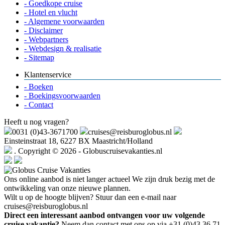
- Goedkope cruise
- Hotel en vlucht
- Algemene voorwaarden
- Disclaimer
- Webpartners
- Webdesign & realisatie
- Sitemap
Klantenservice
- Boeken
- Boekingsvoorwaarden
- Contact
Heeft u nog vragen?
0031 (0)43-3671700
cruises@reisburoglobus.nl
Einsteinstraat 18, 6227 BX Maastricht/Holland
. Copyright © 2026 - Globuscruisevakanties.nl
Ons online aanbod is niet langer actueel
We zijn druk bezig met de
ontwikkeling van onze nieuwe plannen.
Wilt u op de hoogte blijven? Stuur dan een e-mail naar
cruises@reisburoglobus.nl
Direct een interessant aanbod ontvangen voor uw volgende
cruise vakantie?
Neem dan contact met ons op via +31 (0)43 36 71