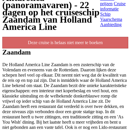
(panoramavaren) - 22
prijzen
Cruise
informatie
dagen op het cruiseschip
Schip
Zaandam van Holland
Vaarschema
America Line
Aanbieding
Deze cruise is helaas niet meer te boeken
Zaandam
De Holland America Line Zaandam is een zusterschip van de
Volendam en eveneens van de Rotterdam. Daarom lijken deze
schepen heel veel op elkaar. Dit neemt niet weg dat de kwaliteit van
de reis op en top zal zijn. Dat is inmiddels waar de Holland America
Line bekend om staat. De Zaandam bezit drie unieke karakteristieke
eigenschappen: een interieur met koperbeslag en veel hout, een
klassieke uitstraling en de welbekende donkerblauwe romp die
vrijwel op ieder schip van de Holland America Line zit. De
Zaandam heeft een restaurant dat verdeeld is over twee dekken, en
deze niveaus zijn verbonden door een grote statige trap. In dit
restaurant heeft u twee zittingen, een traditionele zitting en een 'As
You Wish' dining. Bij het laatste heeft u meer vrijheden en bent u
niet gebonden aan een vaste tafel. Ook is er nog een Lido-restaurant