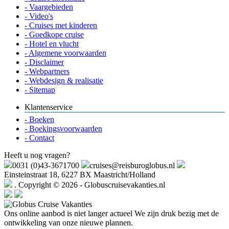
- Vaargebieden
- Video's
- Cruises met kinderen
- Goedkope cruise
- Hotel en vlucht
- Algemene voorwaarden
- Disclaimer
- Webpartners
- Webdesign & realisatie
- Sitemap
Klantenservice
- Boeken
- Boekingsvoorwaarden
- Contact
Heeft u nog vragen?
0031 (0)43-3671700
cruises@reisburoglobus.nl
Einsteinstraat 18, 6227 BX Maastricht/Holland
. Copyright © 2026 - Globuscruisevakanties.nl
Ons online aanbod is niet langer actueel
We zijn druk bezig met de
ontwikkeling van onze nieuwe plannen.