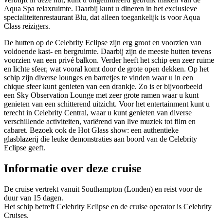
Aqua Spa relaxruimte. Daarbij kunt u dineren in het exclusieve
specialiteitenrestaurant Blu, dat alleen toegankelijk is voor Aqua
Class reizigers.
De hutten op de Celebrity Eclipse zijn erg groot en voorzien van
voldoende kast- en bergruimte. Daarbij zijn de meeste hutten tevens
voorzien van een privé balkon. Verder heeft het schip een zeer ruime
en lichte sfeer, wat vooral komt door de grote open dekken. Op het
schip zijn diverse lounges en barretjes te vinden waar u in een
chique sfeer kunt genieten van een drankje. Zo is er bijvoorbeeld
een Sky Observation Lounge met zeer grote ramen waar u kunt
genieten van een schitterend uitzicht. Voor het entertainment kunt u
terecht in Celebrity Central, waar u kunt genieten van diverse
verschillende activiteiten, variërend van live muziek tot film en
cabaret. Bezoek ook de Hot Glass show: een authentieke
glasblazerij die leuke demonstraties aan boord van de Celebrity
Eclipse geeft.
Informatie over deze cruise
De cruise vertrekt vanuit Southampton (Londen) en reist voor de
duur van 15 dagen.
Het schip betreft Celebrity Eclipse en de cruise operator is Celebrity
Cruises.