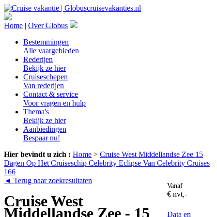
Home
|
Over Globus
Bestemmingen
Alle vaargebieden
Rederijen
Bekijk ze hier
Cruiseschepen
Van rederijen
Contact & service
Voor vragen en hulp
Thema's
Bekijk ze hier
Aanbiedingen
Bespaar nu!
Hier bevindt u zich :
Home
>
Cruise West Middellandse Zee 15
Dagen Op Het Cruiseschip Celebrity Eclipse Van Celebrity Cruises
166
◄ Terug naar zoekresultaten
Vanaf
€ nvt,-
Cruise West
Middellandse Zee - 15
Data en