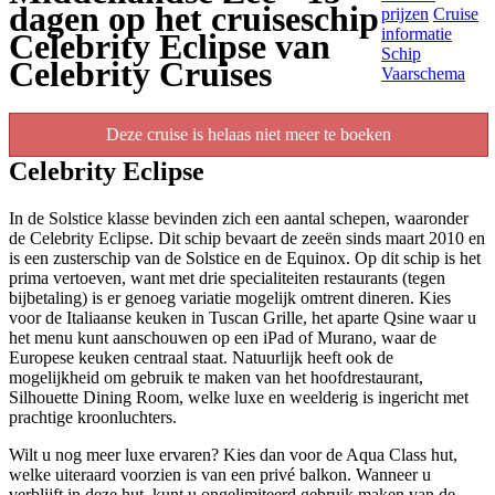
dagen op het cruiseschip
prijzen
Cruise
informatie
Celebrity Eclipse van
Schip
Celebrity Cruises
Vaarschema
Deze cruise is helaas niet meer te boeken
Celebrity Eclipse
In de Solstice klasse bevinden zich een aantal schepen, waaronder
de Celebrity Eclipse. Dit schip bevaart de zeeën sinds maart 2010 en
is een zusterschip van de Solstice en de Equinox. Op dit schip is het
prima vertoeven, want met drie specialiteiten restaurants (tegen
bijbetaling) is er genoeg variatie mogelijk omtrent dineren. Kies
voor de Italiaanse keuken in Tuscan Grille, het aparte Qsine waar u
het menu kunt aanschouwen op een iPad of Murano, waar de
Europese keuken centraal staat. Natuurlijk heeft ook de
mogelijkheid om gebruik te maken van het hoofdrestaurant,
Silhouette Dining Room, welke luxe en weelderig is ingericht met
prachtige kroonluchters.
Wilt u nog meer luxe ervaren? Kies dan voor de Aqua Class hut,
welke uiteraard voorzien is van een privé balkon. Wanneer u
verblijft in deze hut, kunt u ongelimiteerd gebruik maken van de