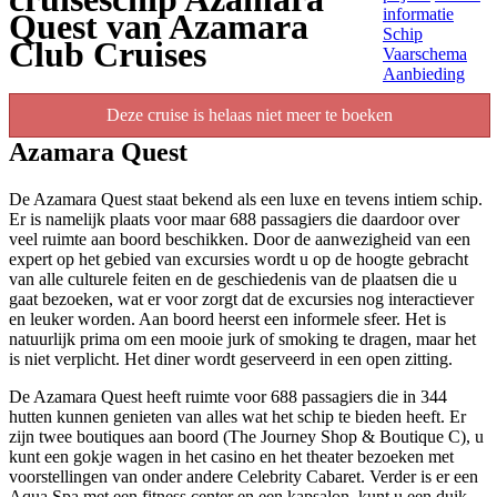
informatie
Quest van Azamara
Schip
Club Cruises
Vaarschema
Aanbieding
Deze cruise is helaas niet meer te boeken
Azamara Quest
De Azamara Quest staat bekend als een luxe en tevens intiem schip.
Er is namelijk plaats voor maar 688 passagiers die daardoor over
veel ruimte aan boord beschikken. Door de aanwezigheid van een
expert op het gebied van excursies wordt u op de hoogte gebracht
van alle culturele feiten en de geschiedenis van de plaatsen die u
gaat bezoeken, wat er voor zorgt dat de excursies nog interactiever
en leuker worden. Aan boord heerst een informele sfeer. Het is
natuurlijk prima om een mooie jurk of smoking te dragen, maar het
is niet verplicht. Het diner wordt geserveerd in een open zitting.
De Azamara Quest heeft ruimte voor 688 passagiers die in 344
hutten kunnen genieten van alles wat het schip te bieden heeft. Er
zijn twee boutiques aan boord (The Journey Shop & Boutique C), u
kunt een gokje wagen in het casino en het theater bezoeken met
voorstellingen van onder andere Celebrity Cabaret. Verder is er een
Aqua Spa met een fitness center en een kapsalon, kunt u een duik