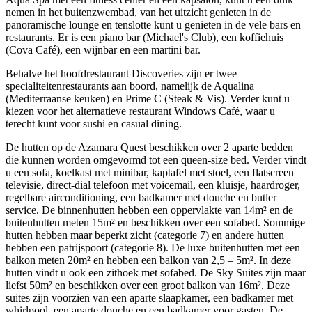
nemen in het buitenzwembad, van het uitzicht genieten in de
panoramische lounge en tenslotte kunt u genieten in de vele bars en
restaurants. Er is een piano bar (Michael's Club), een koffiehuis
(Cova Café), een wijnbar en een martini bar.
Behalve het hoofdrestaurant Discoveries zijn er twee
specialiteitenrestaurants aan boord, namelijk de Aqualina
(Mediterraanse keuken) en Prime C (Steak & Vis). Verder kunt u
kiezen voor het alternatieve restaurant Windows Café, waar u
terecht kunt voor sushi en casual dining.
De hutten op de Azamara Quest beschikken over 2 aparte bedden
die kunnen worden omgevormd tot een queen-size bed. Verder vindt
u een sofa, koelkast met minibar, kaptafel met stoel, een flatscreen
televisie, direct-dial telefoon met voicemail, een kluisje, haardroger,
regelbare airconditioning, een badkamer met douche en butler
service. De binnenhutten hebben een oppervlakte van 14m² en de
buitenhutten meten 15m² en beschikken over een sofabed. Sommige
hutten hebben maar beperkt zicht (categorie 7) en andere hutten
hebben een patrijspoort (categorie 8). De luxe buitenhutten met een
balkon meten 20m² en hebben een balkon van 2,5 – 5m². In deze
hutten vindt u ook een zithoek met sofabed. De Sky Suites zijn maar
liefst 50m² en beschikken over een groot balkon van 16m². Deze
suites zijn voorzien van een aparte slaapkamer, een badkamer met
whirlpool, een aparte douche en een badkamer voor gasten. De