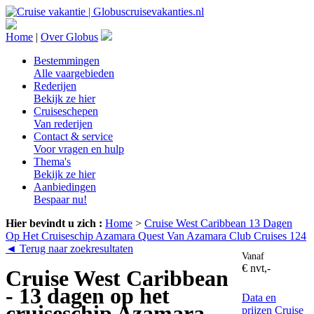
Home
|
Over Globus
Bestemmingen
Alle vaargebieden
Rederijen
Bekijk ze hier
Cruiseschepen
Van rederijen
Contact & service
Voor vragen en hulp
Thema's
Bekijk ze hier
Aanbiedingen
Bespaar nu!
Hier bevindt u zich :
Home
>
Cruise West Caribbean 13 Dagen
Op Het Cruiseschip Azamara Quest Van Azamara Club Cruises 124
◄ Terug naar zoekresultaten
Vanaf
€ nvt,-
Cruise West Caribbean
- 13 dagen op het
Data en
cruiseschip Azamara
prijzen
Cruise