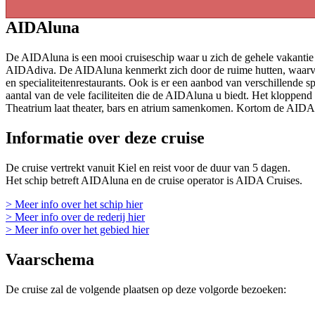
AIDAluna
De AIDAluna is een mooi cruiseschip waar u zich de gehele vakantie ze
AIDAdiva. De AIDAluna kenmerkt zich door de ruime hutten, waarvan he
en specialiteitenrestaurants. Ook is er een aanbod van verschillende
aantal van de vele faciliteiten die de AIDAluna u biedt. Het kloppend
Theatrium laat theater, bars en atrium samenkomen. Kortom de AIDAl
Informatie over deze cruise
De cruise vertrekt vanuit Kiel en reist voor de duur van 5 dagen.
Het schip betreft AIDAluna en de cruise operator is AIDA Cruises.
> Meer info over het schip hier
> Meer info over de rederij hier
> Meer info over het gebied hier
Vaarschema
De cruise zal de volgende plaatsen op deze volgorde bezoeken: