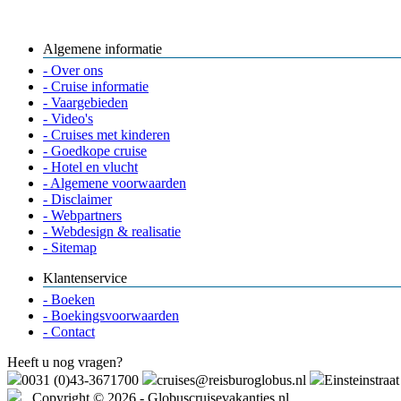
Algemene informatie
- Over ons
- Cruise informatie
- Vaargebieden
- Video's
- Cruises met kinderen
- Goedkope cruise
- Hotel en vlucht
- Algemene voorwaarden
- Disclaimer
- Webpartners
- Webdesign & realisatie
- Sitemap
Klantenservice
- Boeken
- Boekingsvoorwaarden
- Contact
Heeft u nog vragen?
0031 (0)43-3671700
cruises@reisburoglobus.nl
Einsteinstraa
. Copyright © 2026 - Globuscruisevakanties.nl