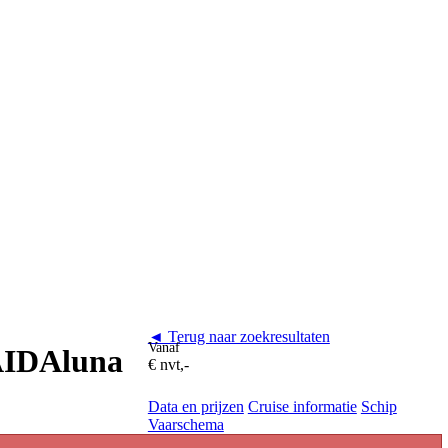
◄ Terug naar zoekresultaten
Vanaf
 AIDAluna
€ nvt,-
Data en prijzen
Cruise informatie
Schip
Vaarschema