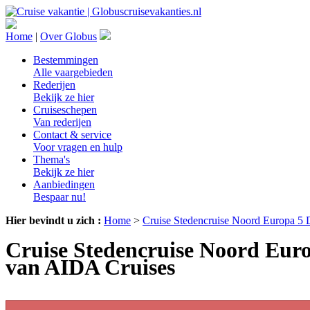
Home
|
Over Globus
Bestemmingen
Alle vaargebieden
Rederijen
Bekijk ze hier
Cruiseschepen
Van rederijen
Contact & service
Voor vragen en hulp
Thema's
Bekijk ze hier
Aanbiedingen
Bespaar nu!
Hier bevindt u zich :
Home
>
Cruise Stedencruise Noord Europa 5 
Cruise Stedencruise Noord Euro
van AIDA Cruises