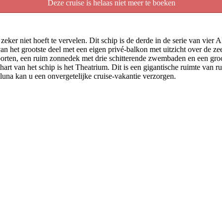
Deze cruise is helaas niet meer te boeken
ker niet hoeft te vervelen. Dit schip is de derde in de serie van vier
t grootste deel met een eigen privé-balkon met uitzicht over de zee. U
 sporten, een ruim zonnedek met drie schitterende zwembaden en een gr
 hart van het schip is het Theatrium. Dit is een gigantische ruimte van
una kan u een onvergetelijke cruise-vakantie verzorgen.