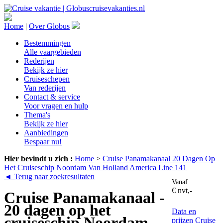
Home
|
Over Globus
Bestemmingen
Alle vaargebieden
Rederijen
Bekijk ze hier
Cruiseschepen
Van rederijen
Contact & service
Voor vragen en hulp
Thema's
Bekijk ze hier
Aanbiedingen
Bespaar nu!
Hier bevindt u zich :
Home
>
Cruise Panamakanaal 20 Dagen Op
Het Cruiseschip Noordam Van Holland America Line 141
◄ Terug naar zoekresultaten
Vanaf
€ nvt,-
Cruise Panamakanaal -
20 dagen op het
Data en
cruiseschip Noordam
prijzen
Cruise