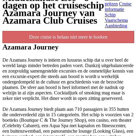
dagen op het cruiseschip
prijzen
Cruise
informatie
Azamara Journey van
Schip
Azamara Club Cruises
Vaarschema
Aanbieding
Deze cruise is helaas niet meer te boeken
Azamara Journey
De Azamara Journey is intiem en luxueus schip dat u over heel de
wereld langs minder betreden paden voert. Dankzij uitgebalanceerde
en zorgvuldig samengestelde excursies en de onmetelijke kennis van
een excursie-expert die steeds aan boord is wordt u werkelijk
ondergedompeld in de cultuur en geschiedenis van de bezochte
plaatsen. De sfeer aan boord is heel informeel met de nadruk op
welzijn in al zijn aspecten. Cocktailjurk of smoking mag maar is
zeker niet verplicht. Het diner wordt in open zitting geserveerd.
De Azamara Journey biedt plaats aan 710 passagiers in 355 hutten
die onderverdeeld zijn in 15 categorieën. Het schip is voorzien van 2
boetieks (Boutique C & The Journey Shop), een casino, een theater
(Celebrity Cabaret), een Aqua Spa met kapsalon en fitnesscenter,
een buitenzwembad, een panoramische lounge (Looking Glass), een