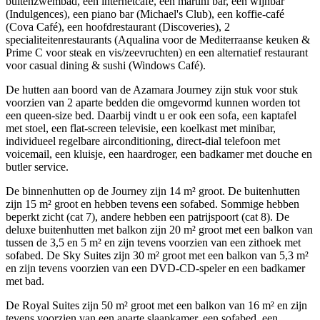
buitenzwembad, een internetcafé, een martini bar, een wijnbar
(Indulgences), een piano bar (Michael's Club), een koffie-café
(Cova Café), een hoofdrestaurant (Discoveries), 2
specialiteitenrestaurants (Aqualina voor de Mediterraanse keuken &
Prime C voor steak en vis/zeevruchten) en een alternatief restaurant
voor casual dining & sushi (Windows Café).
De hutten aan boord van de Azamara Journey zijn stuk voor stuk
voorzien van 2 aparte bedden die omgevormd kunnen worden tot
een queen-size bed. Daarbij vindt u er ook een sofa, een kaptafel
met stoel, een flat-screen televisie, een koelkast met minibar,
individueel regelbare airconditioning, direct-dial telefoon met
voicemail, een kluisje, een haardroger, een badkamer met douche en
butler service.
De binnenhutten op de Journey zijn 14 m² groot. De buitenhutten
zijn 15 m² groot en hebben tevens een sofabed. Sommige hebben
beperkt zicht (cat 7), andere hebben een patrijspoort (cat 8). De
deluxe buitenhutten met balkon zijn 20 m² groot met een balkon van
tussen de 3,5 en 5 m² en zijn tevens voorzien van een zithoek met
sofabed. De Sky Suites zijn 30 m² groot met een balkon van 5,3 m²
en zijn tevens voorzien van een DVD-CD-speler en een badkamer
met bad.
De Royal Suites zijn 50 m² groot met een balkon van 16 m² en zijn
tevens voorzien van een aparte slaapkamer, een sofabed, een