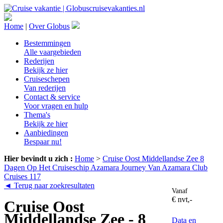
Home
|
Over Globus
Bestemmingen
Alle vaargebieden
Rederijen
Bekijk ze hier
Cruiseschepen
Van rederijen
Contact & service
Voor vragen en hulp
Thema's
Bekijk ze hier
Aanbiedingen
Bespaar nu!
Hier bevindt u zich :
Home
>
Cruise Oost Middellandse Zee 8
Dagen Op Het Cruiseschip Azamara Journey Van Azamara Club
Cruises 117
◄ Terug naar zoekresultaten
Vanaf
€ nvt,-
Cruise Oost
Middellandse Zee - 8
Data en