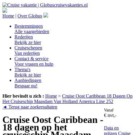
Home
|
Over Globus
Bestemmingen
Alle vaargebieden
Rederijen
Bekijk ze hier
Cruiseschepen
Van rederijen
Contact & service
Voor vragen en hulp
Thema's
Bekijk ze hier
Aanbiedingen
Bespaar nu!
Hier bevindt u zich :
Home
>
Cruise Oost Caribbean 18 Dagen Op
Het Cruiseschip Maasdam Van Holland America Line 252
◄ Terug naar zoekresultaten
Vanaf
€ nvt,-
Cruise Oost Caribbean -
18 dagen op het
Data en
cruiseschip Maasdam
prijzen
Cruise