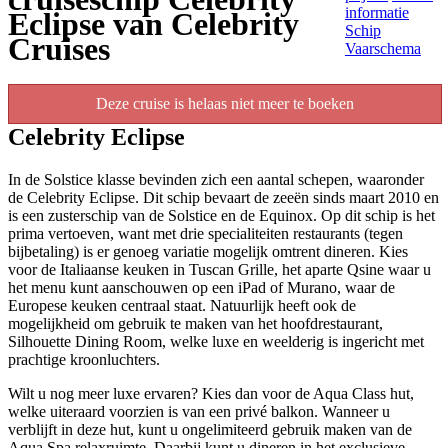
informatie
Eclipse van Celebrity
Schip
Cruises
Vaarschema
Deze cruise is helaas niet meer te boeken
Celebrity Eclipse
In de Solstice klasse bevinden zich een aantal schepen, waaronder
de Celebrity Eclipse. Dit schip bevaart de zeeën sinds maart 2010 en
is een zusterschip van de Solstice en de Equinox. Op dit schip is het
prima vertoeven, want met drie specialiteiten restaurants (tegen
bijbetaling) is er genoeg variatie mogelijk omtrent dineren. Kies
voor de Italiaanse keuken in Tuscan Grille, het aparte Qsine waar u
het menu kunt aanschouwen op een iPad of Murano, waar de
Europese keuken centraal staat. Natuurlijk heeft ook de
mogelijkheid om gebruik te maken van het hoofdrestaurant,
Silhouette Dining Room, welke luxe en weelderig is ingericht met
prachtige kroonluchters.
Wilt u nog meer luxe ervaren? Kies dan voor de Aqua Class hut,
welke uiteraard voorzien is van een privé balkon. Wanneer u
verblijft in deze hut, kunt u ongelimiteerd gebruik maken van de
Aqua Spa relaxruimte. Daarbij kunt u dineren in het exclusieve