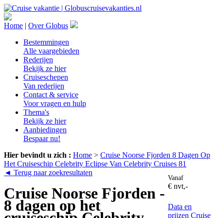
Home
|
Over Globus
Bestemmingen
Alle vaargebieden
Rederijen
Bekijk ze hier
Cruiseschepen
Van rederijen
Contact & service
Voor vragen en hulp
Thema's
Bekijk ze hier
Aanbiedingen
Bespaar nu!
Hier bevindt u zich :
Home
>
Cruise Noorse Fjorden 8 Dagen Op
Het Cruiseschip Celebrity Eclipse Van Celebrity Cruises 81
◄ Terug naar zoekresultaten
Vanaf
€ nvt,-
Cruise Noorse Fjorden -
8 dagen op het
Data en
cruiseschip Celebrity
prijzen
Cruise