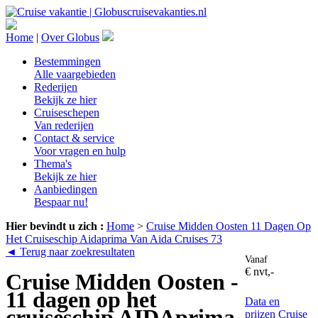
Home
|
Over Globus
Bestemmingen
Alle vaargebieden
Rederijen
Bekijk ze hier
Cruiseschepen
Van rederijen
Contact & service
Voor vragen en hulp
Thema's
Bekijk ze hier
Aanbiedingen
Bespaar nu!
Hier bevindt u zich :
Home
>
Cruise Midden Oosten 11 Dagen Op
Het Cruiseschip Aidaprima Van Aida Cruises 73
◄ Terug naar zoekresultaten
Vanaf
€ nvt,-
Cruise Midden Oosten -
11 dagen op het
Data en
cruiseschip AIDAprima
prijzen
Cruise