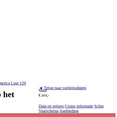
merica Line 129
◄ Terug naar zoekresultaten
Vanaf
 het
€ nvt,-
Data en prijzen
Cruise informatie
Schip
Vaarschema
Aanbieding