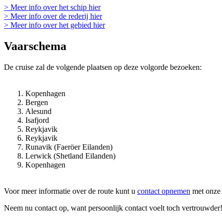
> Meer info over het schip hier
> Meer info over de rederij hier
> Meer info over het gebied hier
Vaarschema
De cruise zal de volgende plaatsen op deze volgorde bezoeken:
Kopenhagen
Bergen
Alesund
Isafjord
Reykjavik
Reykjavik
Runavik (Faeröer Eilanden)
Lerwick (Shetland Eilanden)
Kopenhagen
Voor meer informatie over de route kunt u
contact opnemen
met onze 
Neem nu contact op, want persoonlijk contact voelt toch vertrouwder