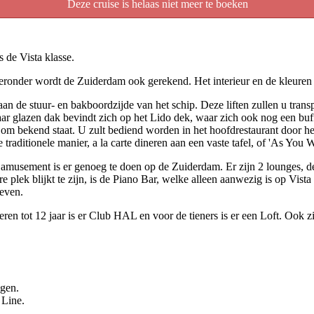
Deze cruise is helaas niet meer te boeken
 de Vista klasse.
ronder wordt de Zuiderdam ook gerekend. Het interieur en de kleuren z
an de stuur- en bakboordzijde van het schip. Deze liften zullen u trans
r glazen dak bevindt zich op het Lido dek, waar zich ook nog een buffe
 om bekend staat. U zult bediend worden in het hoofdrestaurant door het
raditionele manier, a la carte dineren aan een vaste tafel, of 'As You W
 amusement is er genoeg te doen op de Zuiderdam. Er zijn 2 lounges,
 plek blijkt te zijn, is de Piano Bar, welke alleen aanwezig is op Vista
even.
n tot 12 jaar is er Club HAL en voor de tieners is er een Loft. Ook zijn
agen.
 Line.