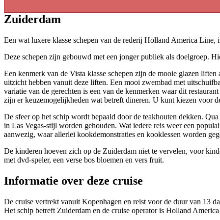
Zuiderdam
Een wat luxere klasse schepen van de rederij Holland America Line, is
Deze schepen zijn gebouwd met een jonger publiek als doelgroep. Hie
Een kenmerk van de Vista klasse schepen zijn de mooie glazen liften a
uitzicht hebben vanuit deze liften. Een mooi zwembad met uitschuifbaa
variatie van de gerechten is een van de kenmerken waar dit restaurant
zijn er keuzemogelijkheden wat betreft dineren. U kunt kiezen voor de t
De sfeer op het schip wordt bepaald door de teakhouten dekken. Qua
in Las Vegas-stijl worden gehouden. Wat iedere reis weer een populaire
aanwezig, waar allerlei kookdemonstraties en kooklessen worden geg
De kinderen hoeven zich op de Zuiderdam niet te vervelen, voor kindere
met dvd-speler, een verse bos bloemen en vers fruit.
Informatie over deze cruise
De cruise vertrekt vanuit Kopenhagen en reist voor de duur van 13 d
Het schip betreft Zuiderdam en de cruise operator is Holland America