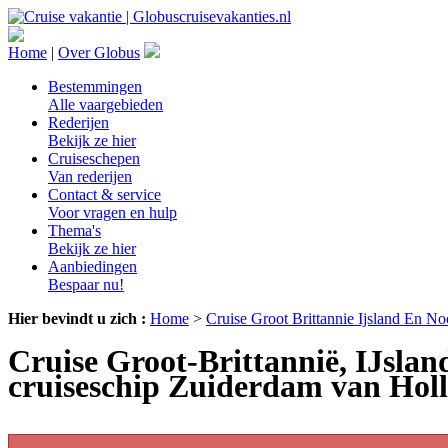
Home
|
Over Globus
Bestemmingen
Alle vaargebieden
Rederijen
Bekijk ze hier
Cruiseschepen
Van rederijen
Contact & service
Voor vragen en hulp
Thema's
Bekijk ze hier
Aanbiedingen
Bespaar nu!
Hier bevindt u zich :
Home
>
Cruise Groot Brittannie Ijsland En 
Cruise Groot-Brittannië, IJslan
cruiseschip Zuiderdam van Hol