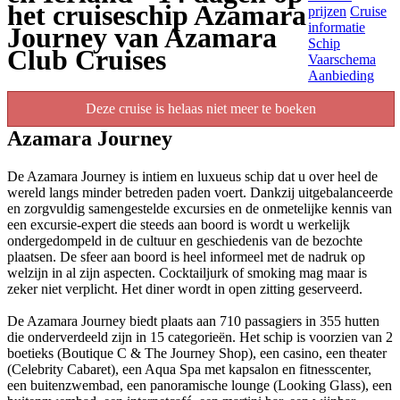
het cruiseschip Azamara
prijzen
Cruise
informatie
Journey van Azamara
Schip
Club Cruises
Vaarschema
Aanbieding
Deze cruise is helaas niet meer te boeken
Azamara Journey
De Azamara Journey is intiem en luxueus schip dat u over heel de
wereld langs minder betreden paden voert. Dankzij uitgebalanceerde
en zorgvuldig samengestelde excursies en de onmetelijke kennis van
een excursie-expert die steeds aan boord is wordt u werkelijk
ondergedompeld in de cultuur en geschiedenis van de bezochte
plaatsen. De sfeer aan boord is heel informeel met de nadruk op
welzijn in al zijn aspecten. Cocktailjurk of smoking mag maar is
zeker niet verplicht. Het diner wordt in open zitting geserveerd.
De Azamara Journey biedt plaats aan 710 passagiers in 355 hutten
die onderverdeeld zijn in 15 categorieën. Het schip is voorzien van 2
boetieks (Boutique C & The Journey Shop), een casino, een theater
(Celebrity Cabaret), een Aqua Spa met kapsalon en fitnesscenter,
een buitenzwembad, een panoramische lounge (Looking Glass), een