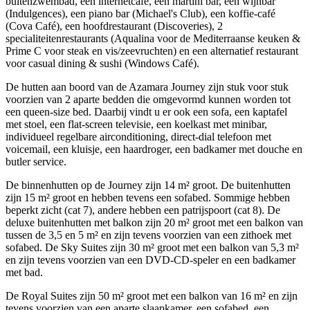
buitenzwembad, een internetcafé, een martini bar, een wijnbar
(Indulgences), een piano bar (Michael's Club), een koffie-café
(Cova Café), een hoofdrestaurant (Discoveries), 2
specialiteitenrestaurants (Aqualina voor de Mediterraanse keuken &
Prime C voor steak en vis/zeevruchten) en een alternatief restaurant
voor casual dining & sushi (Windows Café).
De hutten aan boord van de Azamara Journey zijn stuk voor stuk
voorzien van 2 aparte bedden die omgevormd kunnen worden tot
een queen-size bed. Daarbij vindt u er ook een sofa, een kaptafel
met stoel, een flat-screen televisie, een koelkast met minibar,
individueel regelbare airconditioning, direct-dial telefoon met
voicemail, een kluisje, een haardroger, een badkamer met douche en
butler service.
De binnenhutten op de Journey zijn 14 m² groot. De buitenhutten
zijn 15 m² groot en hebben tevens een sofabed. Sommige hebben
beperkt zicht (cat 7), andere hebben een patrijspoort (cat 8). De
deluxe buitenhutten met balkon zijn 20 m² groot met een balkon van
tussen de 3,5 en 5 m² en zijn tevens voorzien van een zithoek met
sofabed. De Sky Suites zijn 30 m² groot met een balkon van 5,3 m²
en zijn tevens voorzien van een DVD-CD-speler en een badkamer
met bad.
De Royal Suites zijn 50 m² groot met een balkon van 16 m² en zijn
tevens voorzien van een aparte slaapkamer, een sofabed, een