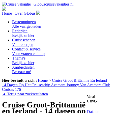
Home
|
Over Globus
Bestemmingen
Alle vaargebieden
Rederijen
Bekijk ze hier
Cruiseschepen
Van rederijen
Contact & service
Voor vragen en hulp
Thema's
Bekijk ze hier
Aanbiedingen
Bespaar nu!
Hier bevindt u zich :
Home
>
Cruise Groot Brittannie En Ierland
14 Dagen Op Het Cruiseschip Azamara Journey Van Azamara Club
Cruises 176
◄ Terug naar zoekresultaten
Vanaf
€ nvt,-
Cruise Groot-Brittannië
en Ierland - 14 dagen op
Data en