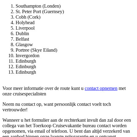
Southampton (Londen)
St. Peter Port (Guernsey)
Cobh (Cork)
Holyhead
Liverpool
Dublin
Belfast
Glasgow
Portree (Skye Eiland)
Invergordon
Edinburgh
Edinburgh
Edinburgh
Voor meer informatie over de route kunt u
contact opnemen
met
onze cruisespecialisten
Neem nu contact op, want persoonlijk contact voelt toch
vertrouwder!
Wanneer u het formulier aan de rechterkant invult dan zal door een
collega van het Toerkoop Cruisevakantie bureau contact worden
opgenomen, via email of telefoon. U bent dan altijd verzekerd van
een aanbod binnen onze laagste prijsgarantie en u ontvangt