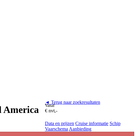
◄ Terug naar zoekresultaten
Vanaf
d America
€ nvt,-
Data en prijzen
Cruise informatie
Schip
Vaarschema
Aanbieding