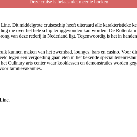
Deze cruise is helaas niet meer te boeken
 Line. Dit middelgrote cruiseschip heeft uiteraard alle karakteristie
raling die over het hele schip teruggevonden kan worden. De Rotterdam he
rsprong van deze rederij in Nederland ligt. Tegenwoordig is het in han
uik kunnen maken van het zwembad, lounges, bars en casino. Voor diner 
orbeeld tegen een vergoeding gaan eten in het bekende specialiteitenresta
s het Culinary arts center waar kooklessen en demonstraties worden gege
 voor familievakanties.
 Line.