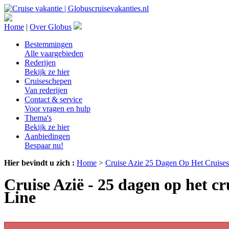
Home
|
Over Globus
Bestemmingen
Alle vaargebieden
Rederijen
Bekijk ze hier
Cruiseschepen
Van rederijen
Contact & service
Voor vragen en hulp
Thema's
Bekijk ze hier
Aanbiedingen
Bespaar nu!
Hier bevindt u zich :
Home
>
Cruise Azie 25 Dagen Op Het Cruise
Cruise Azië - 25 dagen op het 
Line