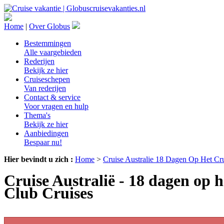
Home
|
Over Globus
Bestemmingen
Alle vaargebieden
Rederijen
Bekijk ze hier
Cruiseschepen
Van rederijen
Contact & service
Voor vragen en hulp
Thema's
Bekijk ze hier
Aanbiedingen
Bespaar nu!
Hier bevindt u zich :
Home
>
Cruise Australie 18 Dagen Op Het Cr
Cruise Australië - 18 dagen op
Club Cruises