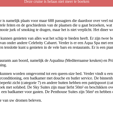
Deze cruise is helaas niet meer te boeken
r is namelijk plaats voor maar 688 passagiers die daardoor over veel 
ele feiten en de geschiedenis van de plaatsen die u gaat bezoeken, wat 
ooie jurk of smoking te dragen, maar het is niet verplicht. Het diner wo
 kunnen genieten van alles wat het schip te bieden heeft. Er zijn twee
 van onder andere Celebrity Cabaret. Verder is er een Aqua Spa met een 
 tenslotte kunt u genieten in de vele bars en restaurants. Er is een pi
staurants aan boord, namelijk de Aqualina (Mediterraanse keuken) en Pr
ning.
nnen worden omgevormd tot een queen-size bed. Verder vindt u een sofa
re airconditioning, een badkamer met douche en butler service. De binn
erkt zicht (categorie 7) en andere hutten hebben een patrijspoort (ca
oek met sofabed. De Sky Suites zijn maar liefst 50m² en beschikken ov
n een badkamer voor gasten. De Penthouse Suites zijn 56m² en hebben 
tie van uw dromen beleven.