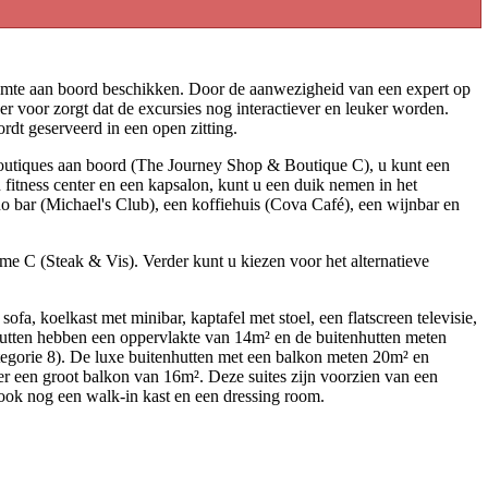
ruimte aan boord beschikken. Door de aanwezigheid van een expert op
er voor zorgt dat de excursies nog interactiever en leuker worden.
rdt geserveerd in een open zitting.
 boutiques aan boord (The Journey Shop & Boutique C), u kunt een
fitness center en een kapsalon, kunt u een duik nemen in het
ano bar (Michael's Club), een koffiehuis (Cova Café), een wijnbar en
ime C (Steak & Vis). Verder kunt u kiezen voor het alternatieve
, koelkast met minibar, kaptafel met stoel, een flatscreen televisie,
enhutten hebben een oppervlakte van 14m² en de buitenhutten meten
tegorie 8). De luxe buitenhutten met een balkon meten 20m² en
er een groot balkon van 16m². Deze suites zijn voorzien van een
ook nog een walk-in kast en een dressing room.