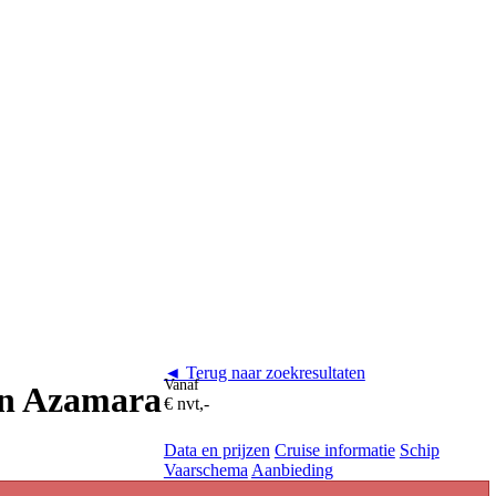
◄ Terug naar zoekresultaten
Vanaf
van Azamara
€ nvt,-
Data en prijzen
Cruise informatie
Schip
Vaarschema
Aanbieding