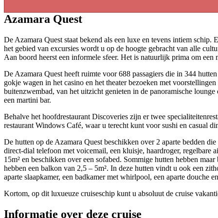
Azamara Quest
De Azamara Quest staat bekend als een luxe en tevens intiem schip. E
het gebied van excursies wordt u op de hoogte gebracht van alle cultur
Aan boord heerst een informele sfeer. Het is natuurlijk prima om een m
De Azamara Quest heeft ruimte voor 688 passagiers die in 344 hutten
gokje wagen in het casino en het theater bezoeken met voorstellingen
buitenzwembad, van het uitzicht genieten in de panoramische lounge en
een martini bar.
Behalve het hoofdrestaurant Discoveries zijn er twee specialiteitenre
restaurant Windows Café, waar u terecht kunt voor sushi en casual di
De hutten op de Azamara Quest beschikken over 2 aparte bedden die ku
direct-dial telefoon met voicemail, een kluisje, haardroger, regelba
15m² en beschikken over een sofabed. Sommige hutten hebben maar bep
hebben een balkon van 2,5 – 5m². In deze hutten vindt u ook een zith
aparte slaapkamer, een badkamer met whirlpool, een aparte douche e
Kortom, op dit luxueuze cruiseschip kunt u absoluut de cruise vakan
Informatie over deze cruise