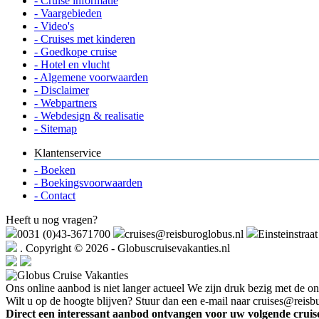
- Cruise informatie
- Vaargebieden
- Video's
- Cruises met kinderen
- Goedkope cruise
- Hotel en vlucht
- Algemene voorwaarden
- Disclaimer
- Webpartners
- Webdesign & realisatie
- Sitemap
Klantenservice
- Boeken
- Boekingsvoorwaarden
- Contact
Heeft u nog vragen?
0031 (0)43-3671700
cruises@reisburoglobus.nl
Einsteinstraa
. Copyright © 2026 - Globuscruisevakanties.nl
Ons online aanbod is niet langer actueel
We zijn druk bezig met de o
Wilt u op de hoogte blijven? Stuur dan een e-mail naar cruises@reisb
Direct een interessant aanbod ontvangen voor uw volgende cruis