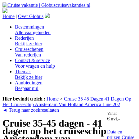
Home
|
Over Globus
Bestemmingen
Alle vaargebieden
Rederijen
Bekijk ze hier
Cruiseschepen
Van rederijen
Contact & service
Voor vragen en hulp
Thema's
Bekijk ze hier
Aanbiedingen
Bespaar nu!
Hier bevindt u zich :
Home
>
Cruise 35 45 Dagen 41 Dagen Op
Het Cruiseschip Amsterdam Van Holland America Line 202
◄ Terug naar zoekresultaten
Vanaf
€ nvt,-
Cruise 35-45 dagen - 41
dagen op het cruiseschip
Data en
Amsterdam van
prijzen
Cruise