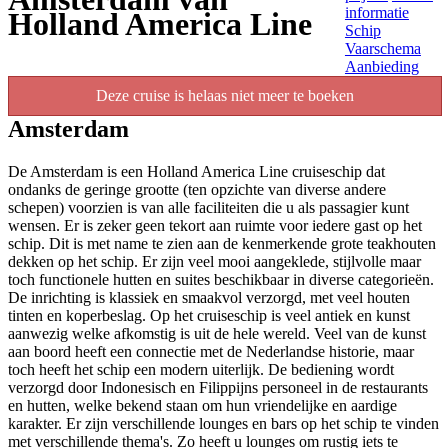
informatie
Holland America Line
Schip
Vaarschema
Aanbieding
Deze cruise is helaas niet meer te boeken
Amsterdam
De Amsterdam is een Holland America Line cruiseschip dat
ondanks de geringe grootte (ten opzichte van diverse andere
schepen) voorzien is van alle faciliteiten die u als passagier kunt
wensen. Er is zeker geen tekort aan ruimte voor iedere gast op het
schip. Dit is met name te zien aan de kenmerkende grote teakhouten
dekken op het schip. Er zijn veel mooi aangeklede, stijlvolle maar
toch functionele hutten en suites beschikbaar in diverse categorieën.
De inrichting is klassiek en smaakvol verzorgd, met veel houten
tinten en koperbeslag. Op het cruiseschip is veel antiek en kunst
aanwezig welke afkomstig is uit de hele wereld. Veel van de kunst
aan boord heeft een connectie met de Nederlandse historie, maar
toch heeft het schip een modern uiterlijk. De bediening wordt
verzorgd door Indonesisch en Filippijns personeel in de restaurants
en hutten, welke bekend staan om hun vriendelijke en aardige
karakter. Er zijn verschillende lounges en bars op het schip te vinden
met verschillende thema's. Zo heeft u lounges om rustig iets te