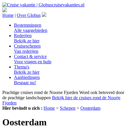
Home
|
Over Globus
Bestemmingen
Alle vaargebieden
Rederijen
Bekijk ze hier
Cruiseschepen
Van rederijen
Contact & service
Voor vragen en hulp
Thema's
Bekijk ze hier
Aanbiedingen
Bespaar nu!
Prachtige cruises rond de Noorse Fjorden
Word ook betoverd door
de prachtige landschappen
Bekijk hier de cruises rond de Noorje
Fjorden
Hier bevindt u zich :
Home
>
Schepen
>
Oosterdam
Oosterdam