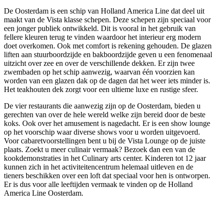
De Oosterdam is een schip van Holland America Line dat deel uit
maakt van de Vista klasse schepen. Deze schepen zijn speciaal voor
een jonger publiek ontwikkeld. Dit is vooral in het gebruik van
fellere kleuren terug te vinden waardoor het interieur erg modern
doet overkomen. Ook met comfort is rekening gehouden. De glazen
liften aan stuurboordzijde en bakboordzijde geven u een fenomenaal
uitzicht over zee en over de verschillende dekken. Er zijn twee
zwembaden op het schip aanwezig, waarvan één voorzien kan
worden van een glazen dak op de dagen dat het weer iets minder is.
Het teakhouten dek zorgt voor een ultieme luxe en rustige sfeer.
De vier restaurants die aanwezig zijn op de Oosterdam, bieden u
gerechten van over de hele wereld welke zijn bereid door de beste
koks. Ook over het amusement is nagedacht. Er is een show lounge
op het voorschip waar diverse shows voor u worden uitgevoerd.
Voor cabaretvoorstellingen bent u bij de Vista Lounge op de juiste
plaats. Zoekt u meer culinair vermaak? Bezoek dan een van de
kookdemonstraties in het Culinary arts center. Kinderen tot 12 jaar
kunnen zich in het activiteitencentrum helemaal uitleven en de
tieners beschikken over een loft dat speciaal voor hen is ontworpen.
Er is dus voor alle leeftijden vermaak te vinden op de Holland
America Line Oosterdam.