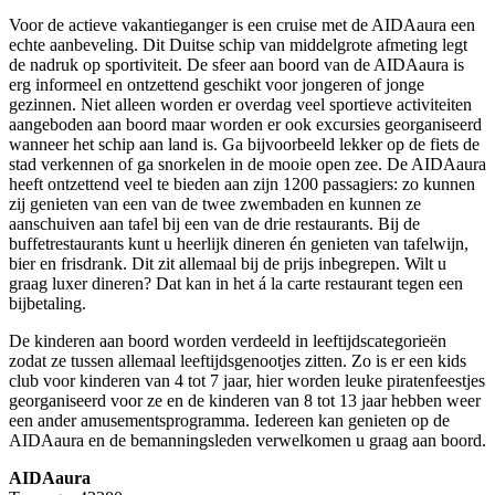
Voor de actieve vakantieganger is een cruise met de AIDAaura een
echte aanbeveling. Dit Duitse schip van middelgrote afmeting legt
de nadruk op sportiviteit. De sfeer aan boord van de AIDAaura is
erg informeel en ontzettend geschikt voor jongeren of jonge
gezinnen. Niet alleen worden er overdag veel sportieve activiteiten
aangeboden aan boord maar worden er ook excursies georganiseerd
wanneer het schip aan land is. Ga bijvoorbeeld lekker op de fiets de
stad verkennen of ga snorkelen in de mooie open zee. De AIDAaura
heeft ontzettend veel te bieden aan zijn 1200 passagiers: zo kunnen
zij genieten van een van de twee zwembaden en kunnen ze
aanschuiven aan tafel bij een van de drie restaurants. Bij de
buffetrestaurants kunt u heerlijk dineren én genieten van tafelwijn,
bier en frisdrank. Dit zit allemaal bij de prijs inbegrepen. Wilt u
graag luxer dineren? Dat kan in het á la carte restaurant tegen een
bijbetaling.
De kinderen aan boord worden verdeeld in leeftijdscategorieën
zodat ze tussen allemaal leeftijdsgenootjes zitten. Zo is er een kids
club voor kinderen van 4 tot 7 jaar, hier worden leuke piratenfeestjes
georganiseerd voor ze en de kinderen van 8 tot 13 jaar hebben weer
een ander amusementsprogramma. Iedereen kan genieten op de
AIDAaura en de bemanningsleden verwelkomen u graag aan boord.
AIDAaura