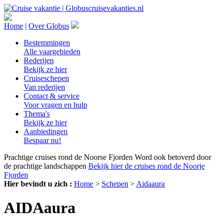
Home
|
Over Globus
Bestemmingen
Alle vaargebieden
Rederijen
Bekijk ze hier
Cruiseschepen
Van rederijen
Contact & service
Voor vragen en hulp
Thema's
Bekijk ze hier
Aanbiedingen
Bespaar nu!
Prachtige cruises rond de Noorse Fjorden
Word ook betoverd door
de prachtige landschappen
Bekijk hier de cruises rond de Noorje
Fjorden
Hier bevindt u zich :
Home
>
Schepen
>
Aidaaura
AIDAaura