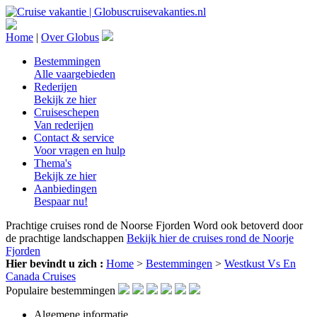
Home
|
Over Globus
Bestemmingen
Alle vaargebieden
Rederijen
Bekijk ze hier
Cruiseschepen
Van rederijen
Contact & service
Voor vragen en hulp
Thema's
Bekijk ze hier
Aanbiedingen
Bespaar nu!
Prachtige cruises rond de Noorse Fjorden
Word ook betoverd door
de prachtige landschappen
Bekijk hier de cruises rond de Noorje
Fjorden
Hier bevindt u zich :
Home
>
Bestemmingen
>
Westkust Vs En
Canada Cruises
Populaire bestemmingen
Algemene informatie